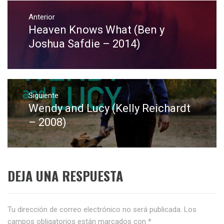
Navegación
de
Anterior
Heaven Knows What (Ben y
Entrada
entradas
anterior:
Joshua Safdie – 2014)
Siguiente
Wendy and Lucy (Kelly Reichardt
Entrada
siguiente:
– 2008)
DEJA UNA RESPUESTA
Tu dirección de correo electrónico no será publicada.
Los
campos obligatorios están marcados con
*