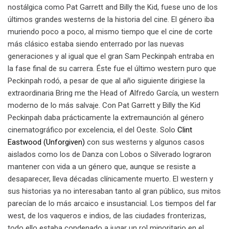
nostálgica como Pat Garrett and Billy the Kid, fuese uno de los
últimos grandes westerns de la historia del cine. El género iba
muriendo poco a poco, al mismo tiempo que el cine de corte
más clásico estaba siendo enterrado por las nuevas
generaciones y al igual que el gran Sam Peckinpah entraba en
la fase final de su carrera. Éste fue el último western puro que
Peckinpah rodó, a pesar de que al año siguiente dirigiese la
extraordinaria Bring me the Head of Alfredo García, un western
moderno de lo más salvaje. Con Pat Garrett y Billy the Kid
Peckinpah daba prácticamente la extremaunción al género
cinematográfico por excelencia, el del Oeste. Solo
Clint
Eastwood (Unforgiven)
con sus westerns y algunos casos
aislados como los de Danza con Lobos o Silverado lograron
mantener con vida a un género que, aunque se resiste a
desaparecer, lleva décadas clínicamente muerto. El western y
sus historias ya no interesaban tanto al gran público, sus mitos
parecían de lo más arcaico e insustancial. Los tiempos del far
west, de los vaqueros e indios, de las ciudades fronterizas,
todo ello estaba condenado a jugar un rol minoritario en el