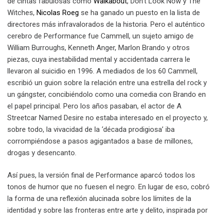
de cintas fabulosas como
Walkabout
, Don’t Look Now y The
Witches,
Nicolas Roeg
se ha ganado un puesto en la lista de
directores más infravalorados de la historia. Pero el auténtico
cerebro de Performance fue Cammell, un sujeto amigo de
William Burroughs, Kenneth Anger, Marlon Brando y otros
piezas, cuya inestabilidad mental y accidentada carrera le
llevaron al suicidio en 1996. A mediados de los 60 Cammell,
escribió un guion sobre la relación entre una estrella del rock y
un gángster, concibiéndolo como una comedia con Brando en
el papel principal. Pero los años pasaban, el actor de A
Streetcar Named Desire no estaba interesado en el proyecto y,
sobre todo, la vivacidad de la ‘década prodigiosa’ iba
corrompiéndose a pasos agigantados a base de millones,
drogas y desencanto.
Así pues, la versión final de Performance aparcó todos los
tonos de humor que no fuesen el negro. En lugar de eso, cobró
la forma de una reflexión alucinada sobre los límites de la
identidad y sobre las fronteras entre arte y delito, inspirada por