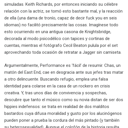
simuladas. Keith Richards, por entonces iniciando su célebre
relación con la actriz, se tomó esto bastante mal, y la reacción
de ella (una dama de tronío, capaz de decir fuck you en seis
idiomas) no facilitó precisamente las cosas. Imagínese todo
esto ocurriendo en una antigua casona de Knightsbridge,
decorada al modo psicodélico con tapices y cortinas de
cuentas, mientras el fotógrafo Cecil Beaton pulula por el set
aprovechando toda ocasión de retratar a Jagger sin camiseta.
Argumentalmente, Performance es ‘fácil’ de resumir. Chas, un
matón del East End, cae en desgracia ante sus jefes tras matar
a otro delincuente. Buscando refugio, emplea una falsa
identidad para colarse en la casa de un rockero en crisis
creativa. Y, tras unos días de convivencia y sospechas,
descubre que tanto el músico como su novia distan de ser dos
hippies indefensos: se trata en realidad de dos malditos
bastardos cuya difusa moralidad y gusto por los alucinógenos
pueden poner a prueba la cordura del más pintado (y también
su heterosexualidad). Aunque el colofón de la historia resulta