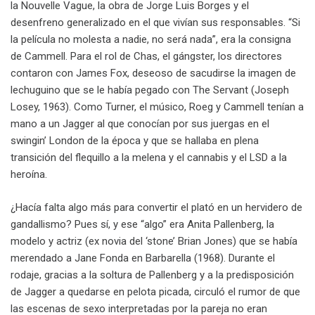
la Nouvelle Vague, la obra de Jorge Luis Borges y el
desenfreno generalizado en el que vivían sus responsables. “Si
la película no molesta a nadie, no será nada”, era la consigna
de Cammell. Para el rol de Chas, el gángster, los directores
contaron con James Fox, deseoso de sacudirse la imagen de
lechuguino que se le había pegado con The Servant (Joseph
Losey, 1963). Como Turner, el músico, Roeg y Cammell tenían a
mano a un Jagger al que conocían por sus juergas en el
swingin’ London de la época y que se hallaba en plena
transición del flequillo a la melena y el cannabis y el LSD a la
heroína.
¿Hacía falta algo más para convertir el plató en un hervidero de
gandallismo? Pues sí, y ese “algo” era Anita Pallenberg, la
modelo y actriz (ex novia del ‘stone’ Brian Jones) que se había
merendado a Jane Fonda en Barbarella (1968). Durante el
rodaje, gracias a la soltura de Pallenberg y a la predisposición
de Jagger a quedarse en pelota picada, circuló el rumor de que
las escenas de sexo interpretadas por la pareja no eran