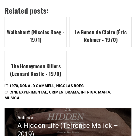
Related posts:
Walkabout (Nicolas Roeg -
Le Genou de Claire (Éric
1971)
Rohmer - 1970)
The Honeymoon Killers
(Leonard Kastle - 1970)
1970
,
DONALD CAMMELL
,
NICOLAS ROEG
CINE EXPERIMENTAL
,
CRIMEN
,
DRAMA
,
INTRIGA
,
MAFIA
,
MÚSICA
Navegación
de
Anterior
A Hidden Life (Terrence Malick –
Entrada
entradas
anterior:
2019)