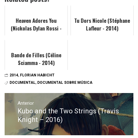
Heaven Adores You
Tu Dors Nicole (Stéphane
(Nickolas Dylan Rossi -
Lafleur - 2014)
2014)
Bande de Filles (Céline
Sciamma - 2014)
2014
,
FLORIAN HABICHT
DOCUMENTAL
,
DOCUMENTAL SOBRE MÚSICA
Navegación
de
Anterior
Kubo and the Two Strings (Travis
Entrada
entradas
anterior:
Knight – 2016)