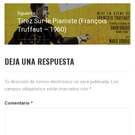
Siguiente
Tirez Sur le Pianiste (François
Entrada
siguiente:
Truffaut – 1960)
DEJA UNA RESPUESTA
Tu dirección de correo electrónico no será publicada.
Los
campos obligatorios están marcados con
*
Comentario
*