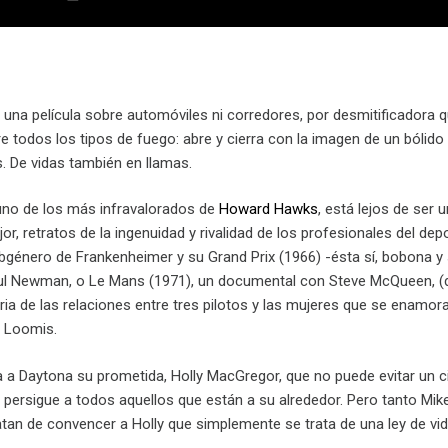
una película sobre automóviles ni corredores, por desmitificadora qu
e todos los tipos de fuego: abre y cierra con la imagen de un bólido
 De vidas también en llamas.
 uno de los más infravalorados de
Howard Hawks
, está lejos de ser 
jor, retratos de la ingenuidad y rivalidad de los profesionales del d
bgénero de Frankenheimer y su Grand Prix (1966) -ésta sí, bobona y 
 Newman, o Le Mans (1971), un documental con Steve McQueen, (de 
oria de las relaciones entre tres pilotos y las mujeres que se enamora
m Loomis.
ega a Daytona su prometida, Holly MacGregor, que no puede evitar un ci
e persigue a todos aquellos que están a su alrededor. Pero tanto Mi
atan de convencer a Holly que simplemente se trata de una ley de vid