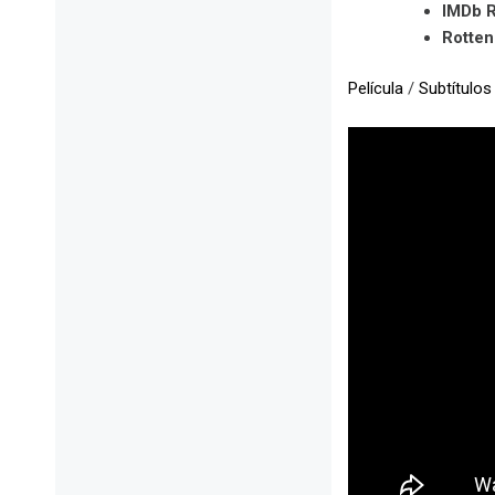
IMDb R
Rotte
Película
/
Subtítulos