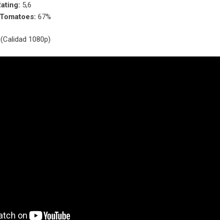
ating:
5,6
nTomatoes:
67%
(Calidad 1080p)