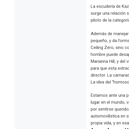
La escudería de Kaz
surge una relación s
piloto de la catego
Además de manejar v
pequeño, y da forma 
Ceiling Zero, sino 
hombre puede desapa
Marianna Hill, y del
para que esta extrao
director. La camara
La idea del “homoso
Estamos ante una pe
lugar en el mundo, v
por sentirse querid
automovilística en s
propia vida, y en es