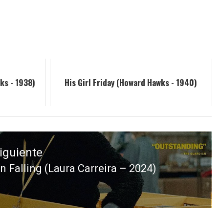
ks - 1938)
His Girl Friday (Howard Hawks - 1940)
iguiente
n Falling (Laura Carreira – 2024)
ntrada
iguiente: