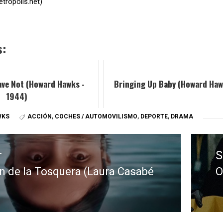
rópolis.net)
s:
ave Not (Howard Hawks -
Bringing Up Baby (Howard Haw
1944)
WKS
ACCIÓN
,
COCHES / AUTOMOVILISMO
,
DEPORTE
,
DRAMA
r
S
n de la Tosquera (Laura Casabé
O
E
:
s