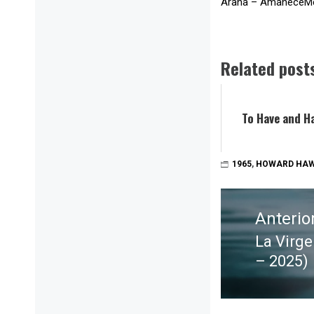
Arana – AmaneceMet
Related post
To Have and H
1965
,
HOWARD HA
Navegación
de
Anterio
entradas
La Virge
Entrada
– 2025)
anterior