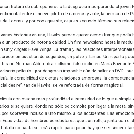
arian tratará de sobreponerse a la desgracia incorporando al jove
entimental entre el nuevo piloto de carreras y Julie, la hermana de 
ría de Loomis, y por consiguiente, deja en segundo término sus relac
arias historias en una, Hawks parece querer demostrar que podía h
a un producto de notoria calidad. Un film hawksiano hasta la médula
con Only Angels Have Wings. La trama y las relaciones interpersonale
recer en cuestión de segundos, en polvo y llamas. Un reparto poc
 veterano Norman Alden -divertidísimo falso indio en Man’s Favourit
rdinaria película –por desgracia imposible aún de hallar en DVD- pue
dería, la complejidad de ciertas relaciones amorosas, la competenci
cial desire”, tan de Hawks, se ve reforzada de forma magistral.
lícula con mucha más profundidad e intensidad de lo que a simple v
arios si se quiere, donde no sólo se compite por llegar a la meta, s
o, por sobrevivir incluso a uno mismo, a los accidentes. Las emocio
í. Esas vidas de hombres conductores, que son reflejo junto con el d
a batalla no basta ser más rápido para ganar: hay que ser sincero ta