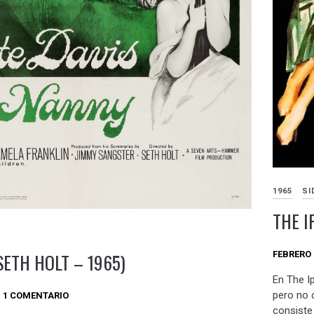
1965
SI
THE I
SETH HOLT – 1965)
FEBRERO 
En The I
pero no 
1 COMENTARIO
consiste 