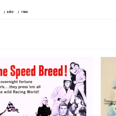
AÑO
1965