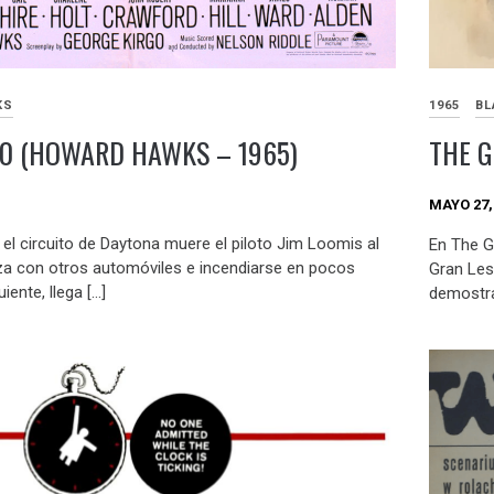
KS
1965
BL
00 (HOWARD HAWKS – 1965)
THE G
MAYO 27,
el circuito de Daytona muere el piloto Jim Loomis al
En The G
a con otros automóviles e incendiarse en pocos
Gran Lesl
iente, llega […]
demostra