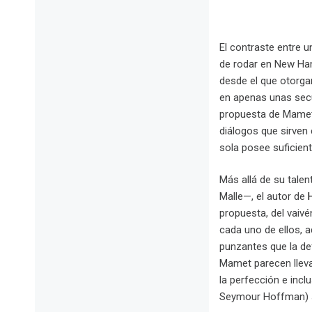
El contraste entre u
de rodar en New Hamp
desde el que otorgar
en apenas unas secu
propuesta de Mamet,
diálogos que sirven
sola posee suficie
Más allá de su tale
Malle—, el autor de
propuesta, del vaiv
cada uno de ellos, 
punzantes que la def
Mamet parecen lleva
la perfección e incl
Seymour Hoffman) sin