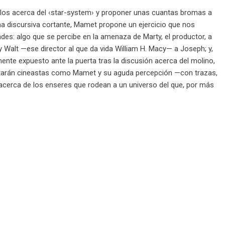
illos acerca del ‹star-system› y proponer unas cuantas bromas a
na discursiva cortante, Mamet propone un ejercicio que nos
s: algo que se percibe en la amenaza de Marty, el productor, a
 Walt —ese director al que da vida William H. Macy— a Joseph; y,
ente expuesto ante la puerta tras la discusión acerca del molino,
 estarán cineastas como Mamet y su aguda percepción —con trazas,
acerca de los enseres que rodean a un universo del que, por más