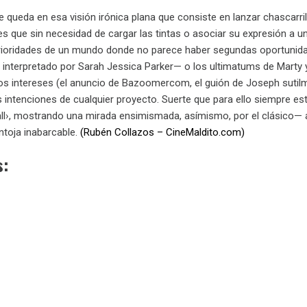
e queda en esa visión irónica plana que consiste en lanzar chascarr
s que sin necesidad de cargar las tintas o asociar su expresión a u
rioridades de un mundo donde no parece haber segundas oportunidade
e interpretado por Sarah Jessica Parker— o los ultimatums de Marty y
los intereses (el anuncio de Bazoomercom, el guión de Joseph sutilm
as intenciones de cualquier proyecto. Suerte que para ello siempre
all›, mostrando una mirada ensimismada, asímismo, por el clásico— 
ntoja inabarcable.
(Rubén Collazos – CineMaldito.com)
s: