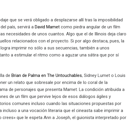
je que se verá obligado a desplazarse allí tras la imposibilidad
del país, servirá a
David Mamet
como piedra angular de un film
as necesidades de unos cuantos. Algo que el de Illinois deja claro
llos relacionados con el proyecto. Si por algo destaca, pues, la
 logra imprimir no sólo a sus secuencias, también a unos
anto a estimular el ritmo como a aguzar una sátira que por sí
lla de
Brian de Palma en The Untouchables
, Sidney Lumet o Louis
r un relato que sobresale por encima de lo coral de la
lgama de personajes que presenta Mamet. La condición atribuida a
es de un film que pervive lejos de esos diálogos ágiles y
rritorios comunes incluso cuando las situaciones propuestas por
incluso a una vocación literaria que el cineasta sabe imprimir a
 lo crees» que le espeta Ann a Joseph, el guionista interpretado por