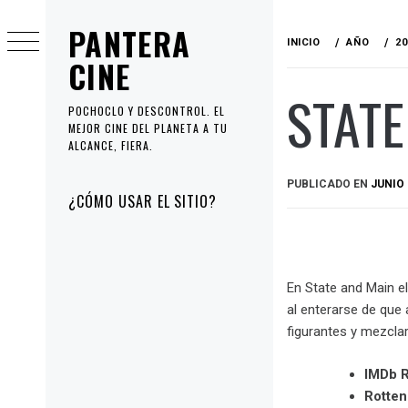
Ir
PANTERA
al
INICIO
AÑO
20
contenido
CINE
STATE
POCHOCLO Y DESCONTROL. EL
MEJOR CINE DEL PLANETA A TU
ALCANCE, FIERA.
PUBLICADO EN
JUNIO 
Menú
¿CÓMO USAR EL SITIO?
principal
En State and Main e
al enterarse de que 
figurantes y mezclar
IMDb R
Rotte