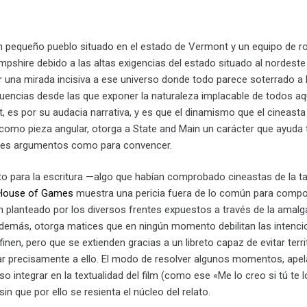
n pequeño pueblo situado en el estado de Vermont y un equipo de roda
shire debido a las altas exigencias del estado situado al nordeste 
 una mirada incisiva a ese universo donde todo parece soterrado a l
encias desde las que exponer la naturaleza implacable de todos aque
 es por su audacia narrativa, y es que el dinamismo que el cineasta
 como pieza angular, otorga a State and Main un carácter que ayuda t
ntes argumentos como para convencer.
nto para la escritura —algo que habían comprobado cineastas de la ta
House of Games
muestra una pericia fuera de lo común para compone
én planteado por los diversos frentes expuestos a través de la ama
además, otorga matices que en ningún momento debilitan las intencion
inen, pero que se extienden gracias a un libreto capaz de evitar te
r precisamente a ello. El modo de resolver algunos momentos, apela 
uso integrar en la textualidad del film (como ese «Me lo creo si tú te
 que por ello se resienta el núcleo del relato.