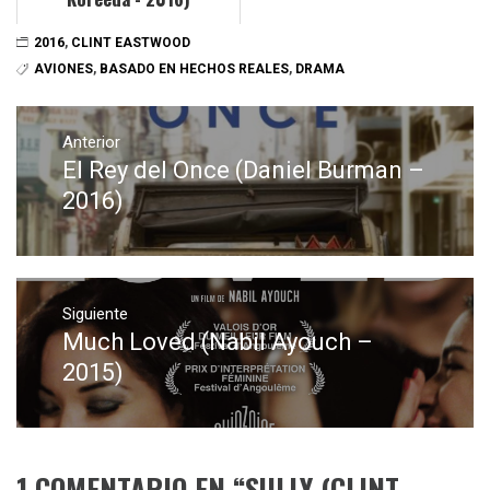
2016
,
CLINT EASTWOOD
AVIONES
,
BASADO EN HECHOS REALES
,
DRAMA
Navegación
de
Anterior
El Rey del Once (Daniel Burman –
Entrada
entradas
anterior:
2016)
Siguiente
Much Loved (Nabil Ayouch –
Entrada
siguiente:
2015)
1 COMENTARIO EN “
SULLY (CLINT