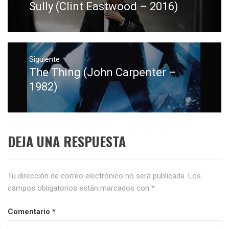
Sully (Clint Eastwood – 2016)
Entrada
entradas
anterior:
Siguiente
The Thing (John Carpenter –
Entrada
siguiente:
1982)
DEJA UNA RESPUESTA
Tu dirección de correo electrónico no será publicada.
Los
campos obligatorios están marcados con
*
Comentario
*