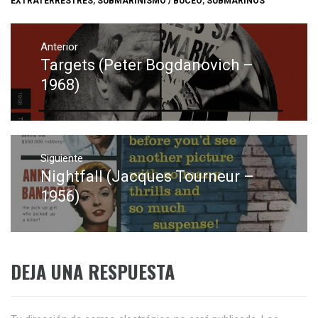
EXTRATERRESTRES
,
SUBMARINISMO / BUCEO
,
SUBMARINOS
Navegación
de
Anterior
Targets (Peter Bogdanovich –
Entrada
entradas
anterior:
1968)
Siguiente
Nightfall (Jacques Tourneur –
Entrada
siguiente:
1956)
DEJA UNA RESPUESTA