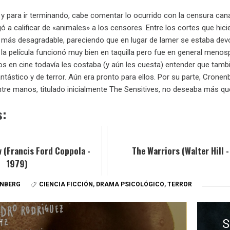
y para ir terminando, cabe comentar lo ocurrido con la censura ca
ó a calificar de «animales» a los censores. Entre los cortes que hicie
n más desagradable, pareciendo que en lugar de lamer se estaba dev
 la película funcionó muy bien en taquilla pero fue en general menos
s en cine todavía les costaba (y aún les cuesta) entender que tambié
ntástico y de terror. Aún era pronto para ellos. Por su parte, Cron
ntre manos, titulado inicialmente The Sensitives, no deseaba más q
s:
 (Francis Ford Coppola -
The Warriors (Walter Hill 
1979)
ENBERG
CIENCIA FICCIÓN
,
DRAMA PSICOLÓGICO
,
TERROR
r
S