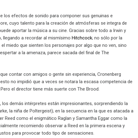
de los efectos de sonido para componer sus genuinas e
ore, cuyo talento para la creación de atmósferas se integra de
uede aportar la música a su cine. Gracias sobre todo a Irwin y
o, llegando a recordar al mismísimo
Hitchcock
; no sólo por la
el miedo que sienten los personajes por algo que no ven, sino
spertar a la amenaza, parece sacada del final de The
o que contar con amigos o gente sin experiencia, Cronenberg
 esto no impidió que a veces se notara la escasa competencia de
Pero el director tiene más suerte con The Brood.
, los demás intérpretes están impresionantes, sorprendiendo la
e, la niña de Poltergeist); en la secuencia en la que es atacada a
liver Reed como el enigmático Raglan y Samantha Eggar como la
ecialmente recomiendo observar a Reed en la primera escena y
 justos para provocar todo tipo de sensaciones.