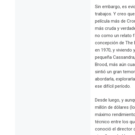
Sin embargo, es evi
trabajos. Y creo qu
película más de Cro
más cruda y verdade
no como un relato fa
concepción de The B
en 1970, y viviendo 
pequeña Cassandra,
Brood, más aún cuan
sintió un gran temor
abordarla, explorarl
ese difícil período.
Desde luego, y aunqu
millón de dólares (l
máximo rendimiento a
técnico entre los que
conoció el director 