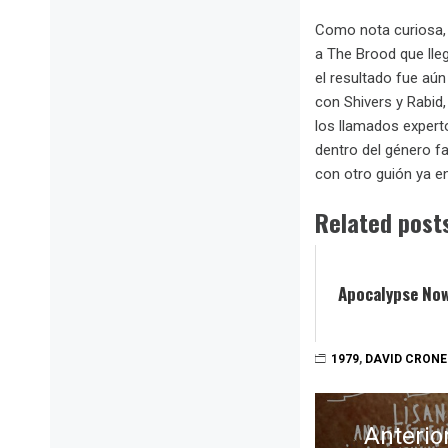
Como nota curiosa, 
a The Brood que lleg
el resultado fue aú
con Shivers y Rabid,
los llamados experto
dentro del género fa
con otro guión ya e
Related post
Apocalypse Now
1979
,
DAVID CRON
Navegación
de
Anterio