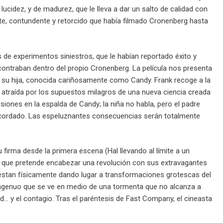
ucidez, y de madurez, que le lleva a dar un salto de calidad con
ante, contundente y retorcido que había filmado Cronenberg hasta
s de experimentos siniestros, que le habían reportado éxito y
contraban dentro del propio Cronenberg. La película nos presenta
 su hija, conocida cariñosamente como Candy. Frank recoge a la
lí atraída por los supuestos milagros de una nueva ciencia creada
iones en la espalda de Candy; la niña no habla, pero el padre
 acordado. Las espeluznantes consecuencias serán totalmente
 firma desde la primera escena (Hal llevando al límite a un
fico que pretende encabezar una revolución con sus extravagantes
fiestan físicamente dando lugar a transformaciones grotescas del
a ingenuo que se ve en medio de una tormenta que no alcanza a
ad… y el contagio. Tras el paréntesis de Fast Company, el cineasta