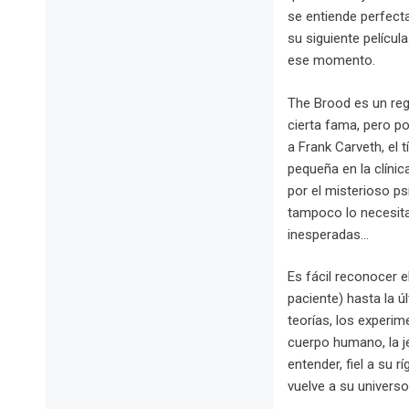
se entiende perfecta
su siguiente películ
ese momento.
The Brood es un regr
cierta fama, pero p
a Frank Carveth, el
pequeña en la clínic
por el misterioso ps
tampoco lo necesita
inesperadas…
Es fácil reconocer e
paciente) hasta la ú
teorías, los experi
cuerpo humano, la j
entender, fiel a su 
vuelve a su universo 