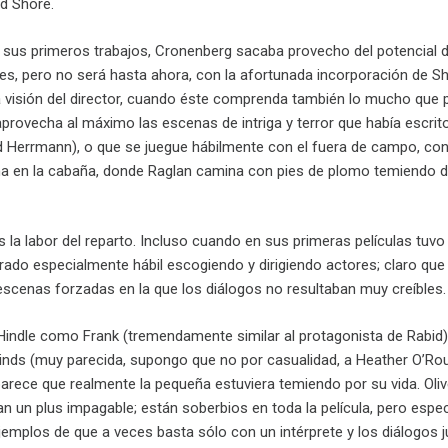
d Shore.
sus primeros trabajos, Cronenberg sacaba provecho del potencial 
es, pero no será hasta ahora, con la afortunada incorporación de Sh
a visión del director, cuando éste comprenda también lo mucho que p
provecha al máximo las escenas de intriga y terror que había escrit
d Herrmann), o que se juegue hábilmente con el fuera de campo, con 
na en la cabaña, donde Raglan camina con pies de plomo temiendo de
 la labor del reparto. Incluso cuando en sus primeras películas tuv
ado especialmente hábil escogiendo y dirigiendo actores; claro que
scenas forzadas en la que los diálogos no resultaban muy creíbles. 
Hindle como Frank (tremendamente similar al protagonista de Rabid)
nds (muy parecida, supongo que no por casualidad, a Heather O’Rourk
 parece que realmente la pequeña estuviera temiendo por su vida. O
n un plus impagable; están soberbios en toda la película, pero esp
ejemplos de que a veces basta sólo con un intérprete y los diálogos