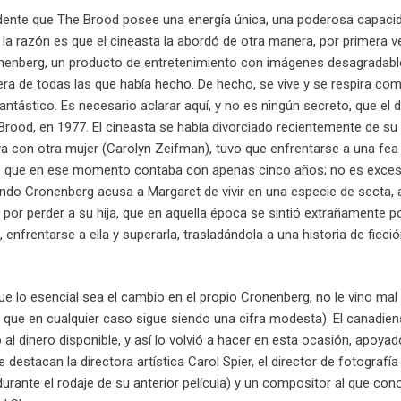
dente que The Brood posee una energía única, una poderosa capacida
e la razón es que el cineasta la abordó de otra manera, por primera
nenberg, un producto de entretenimiento con imágenes desagradables (
ra de todas las que había hecho. De hecho, se vive y se respira com
ntástico. Es necesario aclarar aquí, y no es ningún secreto, que el 
rood, en 1977. El cineasta se había divorciado recientemente de su
ya con otra mujer (Carolyn Zeifman), tuvo que enfrentarse a una fea 
 que en ese momento contaba con apenas cinco años; no es excesiv
do Cronenberg acusa a Margaret de vivir en una especie de secta, a 
 por perder a su hija, que en aquella época se sintió extrañamente 
a, enfrentarse a ella y superarla, trasladándola a una historia de ficc
e lo esencial sea el cambio en el propio Cronenberg, no le vino mal
o que en cualquier caso sigue siendo una cifra modesta). El canadie
l dinero disponible, y así lo volvió a hacer en esta ocasión, apoya
 destacan la directora artística Carol Spier, el director de fotografí
durante el rodaje de su anterior película) y un compositor al que c