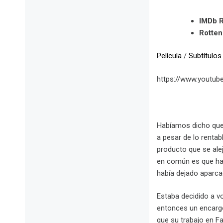
IMDb R
Rotte
Película
/
Subtítulos
https://www.youtub
Habíamos dicho qu
a pesar de lo rentab
producto que se ale
en común es que hay
había dejado aparca
Estaba decidido a v
entonces un encargo
que su trabajo en 