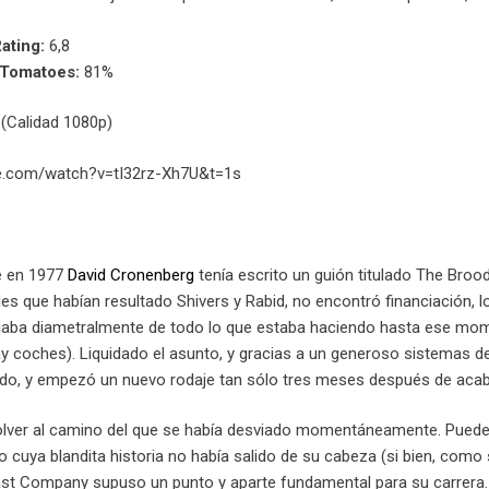
ating:
6,8
nTomatoes:
81%
(Calidad 1080p)
e.com/watch?v=tI32rz-Xh7U&t=1s
e en 1977
David Cronenberg
tenía escrito un guión titulado The Broo
les que habían resultado Shivers y Rabid, no encontró financiación, lo
jaba diametralmente de todo lo que estaba haciendo hasta ese momen
 coches). Liquidado el asunto, y gracias a un generoso sistemas de
do, y empezó un nuevo rodaje tan sólo tres meses después de acabar
olver al camino del que se había desviado momentáneamente. Puede 
 cuya blandita historia no había salido de su cabeza (si bien, como 
Fast Company supuso un punto y aparte fundamental para su carrer