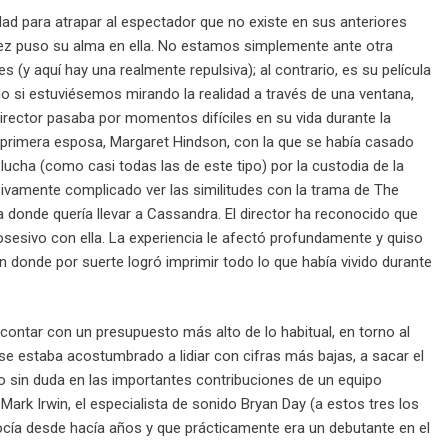
d para atrapar al espectador que no existe en sus anteriores
 vez puso su alma en ella. No estamos simplemente ante otra
y aquí hay una realmente repulsiva); al contrario, es su película
o si estuviésemos mirando la realidad a través de una ventana,
director pasaba por momentos difíciles en su vida durante la
 primera esposa, Margaret Hindson, con la que se había casado
lucha (como casi todas las de este tipo) por la custodia de la
amente complicado ver las similitudes con la trama de The
donde quería llevar a Cassandra. El director ha reconocido que
posesivo con ella. La experiencia le afectó profundamente y quiso
ión donde por suerte logró imprimir todo lo que había vivido durante
 contar con un presupuesto más alto de lo habitual, en torno al
nse estaba acostumbrado a lidiar con cifras más bajas, a sacar el
do sin duda en las importantes contribuciones de un equipo
a Mark Irwin, el especialista de sonido Bryan Day (a estos tres los
onocía desde hacía años y que prácticamente era un debutante en el