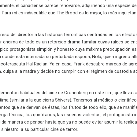
mente, el canadiense parece renovarse, adquiriendo una especie de l
a. Para mí es indiscutible que The Brood es lo mejor, lo más inquiet
eso del director a las historias terroríficas centradas en los efecto
or encima de todo es un retorcido drama familiar cuyas raíces se en
 típico protagonista simplón y honesto cuya máxima preocupación es
a donde está internada su perturbada esposa, Nola, quien ingresó al
icoterapeuta Hal Raglan. Ya en casa, Frank descubre marcas de agres
, culpa a la madre y decide no cumplir con el régimen de custodia
lementos habituales del cine de Cronenberg en este film, que lleva su
ltima (similar a la que cierra Shivers). Tenemos al médico o cientí
mentos que se derivan de éstas, los frutos de todo ello, que se mani
erga técnica, los quirófanos, las escenas violentas, el protagonist
rígida manera de pensar hasta que ya no puede evitar asumir la realid
siniestro, a su particular cine de terror.