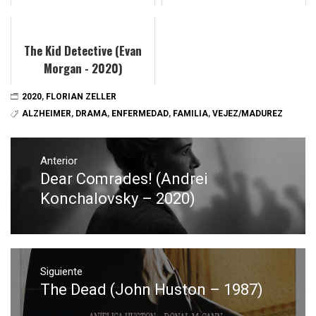
The Kid Detective (Evan
Morgan - 2020)
2020
,
FLORIAN ZELLER
ALZHEIMER
,
DRAMA
,
ENFERMEDAD
,
FAMILIA
,
VEJEZ/MADUREZ
Navegación
de
Anterior
Dear Comrades! (Andrei
Entrada
entradas
anterior:
Konchalovsky – 2020)
Siguiente
The Dead (John Huston – 1987)
Entrada
siguiente: