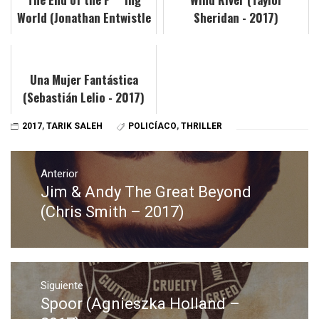
World (Jonathan Entwistle
Sheridan - 2017)
y Lucy Tcherniak - 2017)
Una Mujer Fantástica
(Sebastián Lelio - 2017)
2017
,
TARIK SALEH
POLICÍACO
,
THRILLER
Navegación
de
Anterior
Jim & Andy The Great Beyond
Entrada
entradas
anterior:
(Chris Smith – 2017)
Siguiente
Spoor (Agnieszka Holland –
Entrada