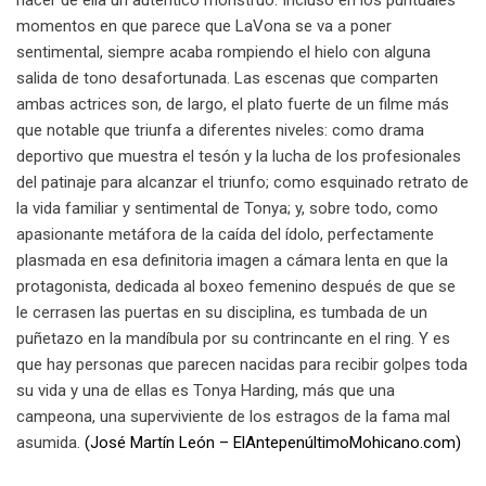
hacer de ella un auténtico monstruo. Incluso en los puntuales
momentos en que parece que LaVona se va a poner
sentimental, siempre acaba rompiendo el hielo con alguna
salida de tono desafortunada. Las escenas que comparten
ambas actrices son, de largo, el plato fuerte de un filme más
que notable que triunfa a diferentes niveles: como drama
deportivo que muestra el tesón y la lucha de los profesionales
del patinaje para alcanzar el triunfo; como esquinado retrato de
la vida familiar y sentimental de Tonya; y, sobre todo, como
apasionante metáfora de la caída del ídolo, perfectamente
plasmada en esa definitoria imagen a cámara lenta en que la
protagonista, dedicada al boxeo femenino después de que se
le cerrasen las puertas en su disciplina, es tumbada de un
puñetazo en la mandíbula por su contrincante en el ring. Y es
que hay personas que parecen nacidas para recibir golpes toda
su vida y una de ellas es Tonya Harding, más que una
campeona, una superviviente de los estragos de la fama mal
asumida.
(José Martín León – ElAntepenúltimoMohicano.com)