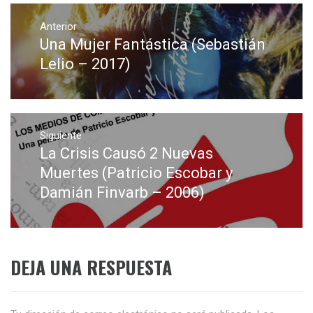
Navegación
de
Anterior
Una Mujer Fantástica (Sebastián
Entrada
entradas
anterior:
Lelio – 2017)
Siguiente
La Crisis Causó 2 Nuevas
Entrada
siguiente:
Muertes (Patricio Escobar y
Damián Finvarb – 2006)
DEJA UNA RESPUESTA