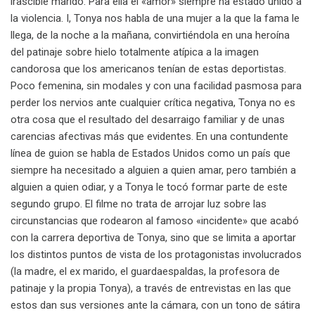
irascible marido. Para ella el «amor» siempre ha estado unido a
la violencia. I, Tonya nos habla de una mujer a la que la fama le
llega, de la noche a la mañana, convirtiéndola en una heroína
del patinaje sobre hielo totalmente atípica a la imagen
candorosa que los americanos tenían de estas deportistas.
Poco femenina, sin modales y con una facilidad pasmosa para
perder los nervios ante cualquier crítica negativa, Tonya no es
otra cosa que el resultado del desarraigo familiar y de unas
carencias afectivas más que evidentes. En una contundente
línea de guion se habla de Estados Unidos como un país que
siempre ha necesitado a alguien a quien amar, pero también a
alguien a quien odiar, y a Tonya le tocó formar parte de este
segundo grupo. El filme no trata de arrojar luz sobre las
circunstancias que rodearon al famoso «incidente» que acabó
con la carrera deportiva de Tonya, sino que se limita a aportar
los distintos puntos de vista de los protagonistas involucrados
(la madre, el ex marido, el guardaespaldas, la profesora de
patinaje y la propia Tonya), a través de entrevistas en las que
estos dan sus versiones ante la cámara, con un tono de sátira