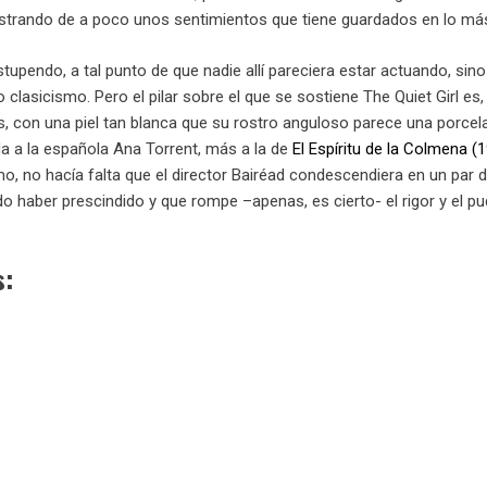
ostrando de a poco unos sentimientos que tiene guardados en lo más
tupendo, a tal punto de que nadie allí pareciera estar actuando, sino
o clasicismo. Pero el pilar sobre el que se sostiene The Quiet Girl es
, con una piel tan blanca que su rostro anguloso parece una porcela
da a la española Ana Torrent, más a la de
El Espíritu de la Colmena (1
o, no hacía falta que el director Bairéad condescendiera en un par d
o haber prescindido y que rompe –apenas, es cierto- el rigor y el p
s: