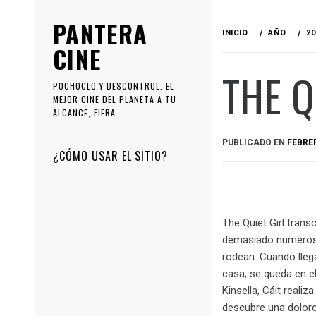
Ir
PANTERA
al
INICIO
AÑO
20
contenido
CINE
THE Q
POCHOCLO Y DESCONTROL. EL
MEJOR CINE DEL PLANETA A TU
ALCANCE, FIERA.
PUBLICADO EN
FEBRER
Menú
¿CÓMO USAR EL SITIO?
principal
The Quiet Girl trans
demasiado numerosa 
rodean. Cuando llega
casa, se queda en e
Kinsella, Cáit reali
descubre una doloro