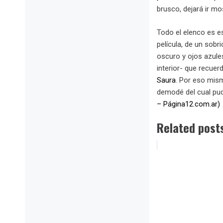
brusco, dejará ir m
Todo el elenco es es
película, de un sobri
oscuro y ojos azules
interior- que recuer
Saura
. Por eso mism
demodé del cual pud
– Página12.com.ar)
Related post