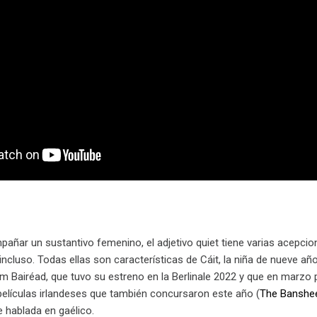
pañar un sustantivo femenino, el adjetivo quiet tiene varias acepcion
incluso. Todas ellas son características de Cáit, la niña de nueve añ
lm Bairéad, que tuvo su estreno en la Berlinale 2022 y que en marzo 
 películas irlandeses que también concursaron este año (
The Banshee
hablada en gaélico.