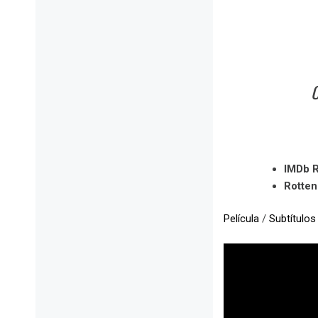
O
IMDb R
Rotte
Película
/
Subtítulos