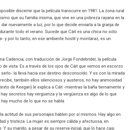
osible discernir que la película transcurre en 1981. La zona rural
o mismo que su familia misma, que vive en una pobreza rayana en la
ar nuevamente a luz, por lo que decide enviarla a la granja de
s durante todo el verano. Sucede que Cáit es una chica no sólo
- y por lo tanto, en ese ambiente hostil y montaraz, es un
na Cadencia, con traducción de Jorge Fondebrider, la película
nto de vista. Es a través de los ojos de Cáit que vemos en escorzo
 serlo- la lleva hacia ese destino desconocido. Y es con la mirada
ecibe, también ellos silenciosos y austeros, no hay animosidad
texto de Keegan) le explica a Cáit -mientras la baña tiernamente y
e hay secretos hay vergüenza y la vergüenza es algo de lo que
o hay mucho de lo que no se habla.
y la actitud de sus personajes hablen por sí mismos. Hay algo en
ad y tristeza. La mujer es siempre cálida y afectuosa, en
. Y su marido, a pesar de su reserva inicial, que lo hace casi