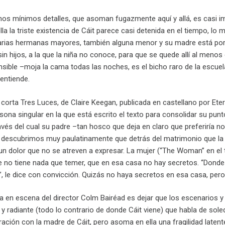
nos mínimos detalles, que asoman fugazmente aquí y allá, es casi imp
lla la triste existencia de Cáit parece casi detenida en el tiempo, l
 varias hermanas mayores, también alguna menor y su madre está por d
in hijos, a la que la niña no conoce, para que se quede allí al meno
sible –moja la cama todas las noches, es el bicho raro de la escuela
entiende.
corta Tres Luces, de Claire Keegan, publicada en castellano por Eter
ersona singular en la que está escrito el texto para consolidar su pu
avés del cual su padre –tan hosco que deja en claro que preferiría no
 descubrimos muy paulatinamente que detrás del matrimonio que la r
o un dolor que no se atreven a expresar. La mujer (“The Woman” en el 
que no tiene nada que temer, que en esa casa no hay secretos. “Dond
, le dice con convicción. Quizás no haya secretos en esa casa, per
ta en escena del director Colm Bairéad es dejar que los escenarios 
 radiante (todo lo contrario de donde Cáit viene) que habla de soled
ación con la madre de Cáit, pero asoma en ella una fragilidad latente