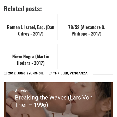
Related posts:
Roman J. Israel, Esq. (Dan
78/52 (Alexandre O.
Gilroy - 2017)
Philippe - 2017)
Nieve Negra (Martín
Hodara - 2017)
2017
,
JUNG BYUNG-GIL
THRILLER
,
VENGANZA
Navegación
de
Anterior
Breaking the Waves (Lars Von
Entrada
entradas
anterior:
Trier – 1996)