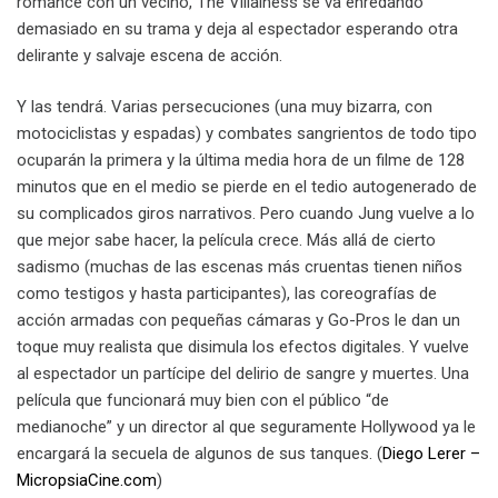
romance con un vecino, The Villainess se va enredando
demasiado en su trama y deja al espectador esperando otra
delirante y salvaje escena de acción.
Y las tendrá. Varias persecuciones (una muy bizarra, con
motociclistas y espadas) y combates sangrientos de todo tipo
ocuparán la primera y la última media hora de un filme de 128
minutos que en el medio se pierde en el tedio autogenerado de
su complicados giros narrativos. Pero cuando Jung vuelve a lo
que mejor sabe hacer, la película crece. Más allá de cierto
sadismo (muchas de las escenas más cruentas tienen niños
como testigos y hasta participantes), las coreografías de
acción armadas con pequeñas cámaras y Go-Pros le dan un
toque muy realista que disimula los efectos digitales. Y vuelve
al espectador un partícipe del delirio de sangre y muertes. Una
película que funcionará muy bien con el público “de
medianoche” y un director al que seguramente Hollywood ya le
encargará la secuela de algunos de sus tanques. (
Diego Lerer –
MicropsiaCine.com
)