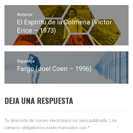
Navegación
de
Anterior
El Espíritu de la Colmena (Víctor
Entrada
entradas
anterior:
Erice – 1973)
Siguiente
Fargo (Joel Coen – 1996)
Entrada
siguiente:
DEJA UNA RESPUESTA
Tu dirección de correo electrónico no será publicada.
Los
campos obligatorios están marcados con
*