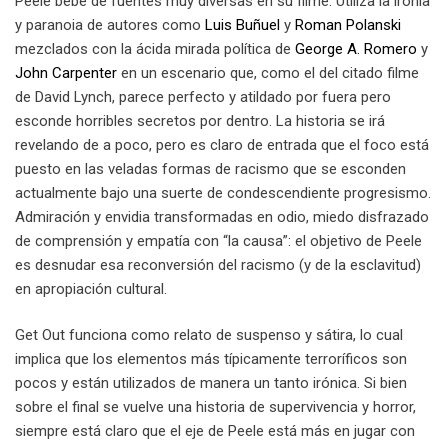
Peele bebe de fuentes muy diversas en su filme. Utiliza la ironía
y paranoia de autores como
Luis Buñuel
y
Roman Polanski
mezclados con la ácida mirada política de
George A. Romero
y
John Carpenter
en un escenario que, como el del citado filme
de David Lynch, parece perfecto y atildado por fuera pero
esconde horribles secretos por dentro. La historia se irá
revelando de a poco, pero es claro de entrada que el foco está
puesto en las veladas formas de racismo que se esconden
actualmente bajo una suerte de condescendiente progresismo.
Admiración y envidia transformadas en odio, miedo disfrazado
de comprensión y empatía con “la causa”: el objetivo de Peele
es desnudar esa reconversión del racismo (y de la esclavitud)
en apropiación cultural.
Get Out funciona como relato de suspenso y sátira, lo cual
implica que los elementos más típicamente terroríficos son
pocos y están utilizados de manera un tanto irónica. Si bien
sobre el final se vuelve una historia de supervivencia y horror,
siempre está claro que el eje de Peele está más en jugar con