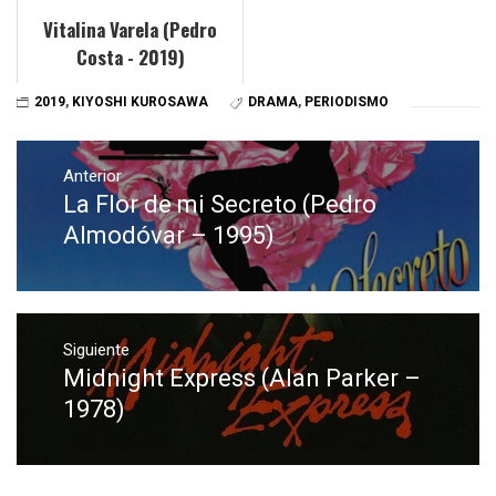
Vitalina Varela (Pedro
Costa - 2019)
2019
,
KIYOSHI KUROSAWA
DRAMA
,
PERIODISMO
Navegación
de
Anterior
La Flor de mi Secreto (Pedro
Entrada
entradas
anterior:
Almodóvar – 1995)
Siguiente
Midnight Express (Alan Parker –
Entrada
siguiente:
1978)