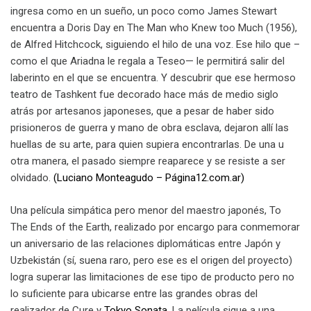
ingresa como en un sueño, un poco como James Stewart
encuentra a Doris Day en The Man who Knew too Much (1956),
de Alfred Hitchcock, siguiendo el hilo de una voz. Ese hilo que –
como el que Ariadna le regala a Teseo— le permitirá salir del
laberinto en el que se encuentra. Y descubrir que ese hermoso
teatro de Tashkent fue decorado hace más de medio siglo
atrás por artesanos japoneses, que a pesar de haber sido
prisioneros de guerra y mano de obra esclava, dejaron allí las
huellas de su arte, para quien supiera encontrarlas. De una u
otra manera, el pasado siempre reaparece y se resiste a ser
olvidado.
(Luciano Monteagudo – Página12.com.ar)
Una película simpática pero menor del maestro japonés, To
The Ends of the Earth, realizado por encargo para conmemorar
un aniversario de las relaciones diplomáticas entre Japón y
Uzbekistán (sí, suena raro, pero ese es el origen del proyecto)
logra superar las limitaciones de ese tipo de producto pero no
lo suficiente para ubicarse entre las grandes obras del
realizador de Cure y
Tokyo Sonata
. La película sigue a una