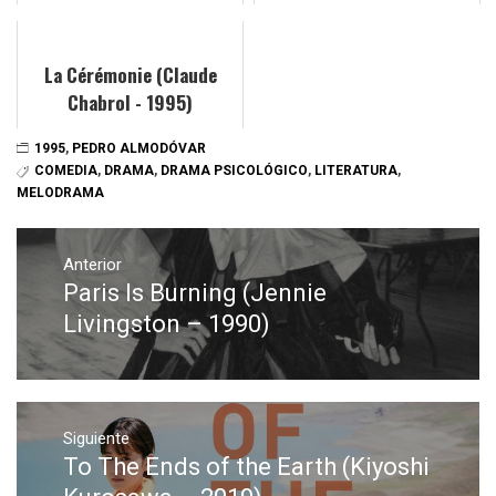
La Cérémonie (Claude
Chabrol - 1995)
1995
,
PEDRO ALMODÓVAR
COMEDIA
,
DRAMA
,
DRAMA PSICOLÓGICO
,
LITERATURA
,
MELODRAMA
Navegación
de
Anterior
Paris Is Burning (Jennie
Entrada
entradas
anterior:
Livingston – 1990)
Siguiente
To The Ends of the Earth (Kiyoshi
Entrada
siguiente: