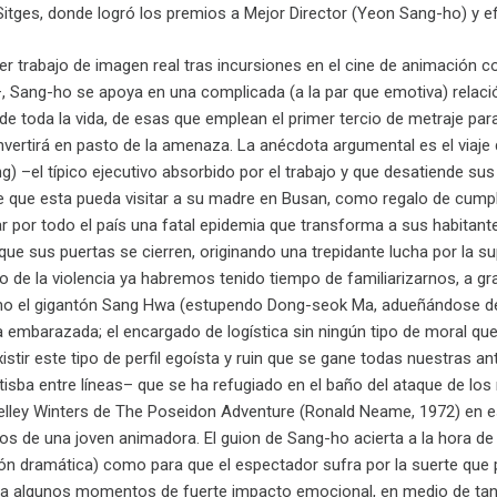
itges, donde logró los premios a Mejor Director (Yeon Sang-ho) y e
mer trabajo de imagen real tras incursiones en el cine de animación
 Sang-ho se apoya en una complicada (a la par que emotiva) relación 
 de toda la vida, de esas que emplean el primer tercio de metraje par
nvertirá en pasto de la amenaza. La anécdota argumental es el viaje
 –el típico ejecutivo absorbido por el trabajo y que desatiende s
 de que esta pueda visitar a su madre en Busan, como regalo de cu
 por todo el país una fatal epidemia que transforma a sus habitant
 que sus puertas se cierren, originando una trepidante lucha por la 
ido de la violencia ya habremos tenido tiempo de familiarizarnos, a 
o el gigantón Sang Hwa (estupendo Dong-seok Ma, adueñándose de l
 embarazada; el encargado de logística sin ningún tipo de moral que 
istir este tipo de perfil egoísta y ruin que se gane todas nuestras a
atisba entre líneas– que se ha refugiado en el baño del ataque de l
helley Winters de The Poseidon Adventure (Ronald Neame, 1972) en e
s de una joven animadora. El guion de Sang-ho acierta a la hora de 
ón dramática) como para que el espectador sufra por la suerte que
a algunos momentos de fuerte impacto emocional, en medio de tant