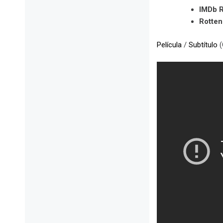
IMDb R
Rotte
Película
/
Subtítulo
(