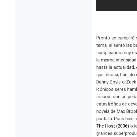
Pronto se cumplirá m
tema, sí sentó las 
cumpleaños muy espe
la misma intensidad
hasta la actualidad,
que, eso sí, han ido
Danny Boyle o Zack 
icónicos seres hamb
crearse con un puña
catastrófica de dev
novela de Max Brook
pantalla. Pues bien
The Host (2006)
o l
grandes superproduc