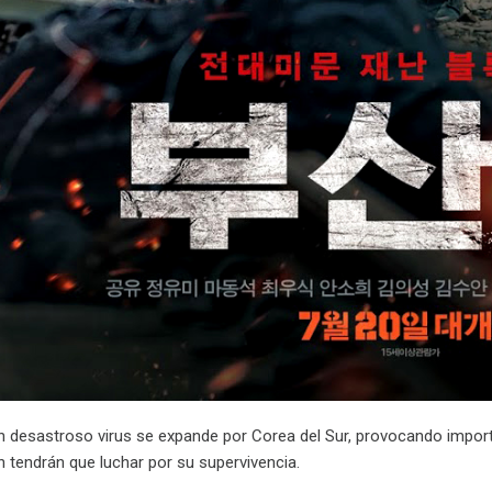
un desastroso virus se expande por Corea del Sur, provocando impor
n tendrán que luchar por su supervivencia.