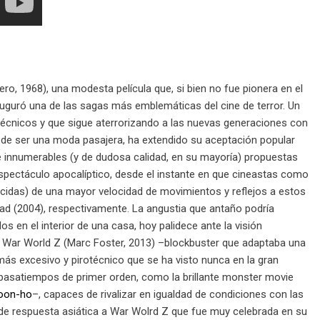
ro, 1968), una modesta película que, si bien no fue pionera en el
auguró una de las sagas más emblemáticas del cine de terror. Un
écnicos y que sigue aterrorizando a las nuevas generaciones con
s de ser una moda pasajera, ha extendido su aceptación popular
 de innumerables (y de dudosa calidad, en su mayoría) propuestas
 espectáculo apocalíptico, desde el instante en que cineastas como
lecidas) de una mayor velocidad de movimientos y reflejos a estos
d (2004), respectivamente. La angustia que antaño podría
en el interior de una casa, hoy palidece ante la visión
 War World Z (Marc Foster, 2013) –blockbuster que adaptaba una
ás excesivo y pirotécnico que se ha visto nunca en la gran
r pasatiempos de primer orden, como la brillante monster movie
oon-ho
–, capaces de rivalizar en igualdad de condiciones con las
de respuesta asiática a War Wolrd Z que fue muy celebrada en su