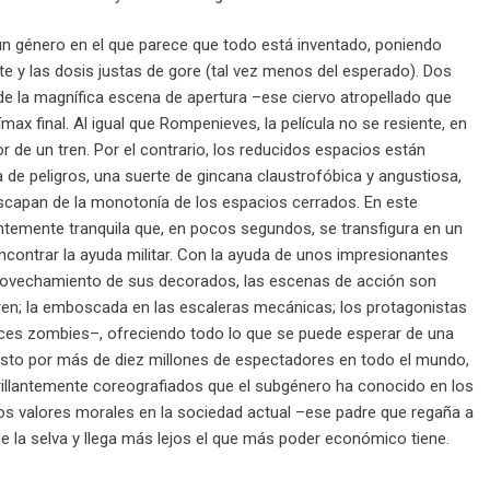
 un género en el que parece que todo está inventado, poniendo
te y las dosis justas de gore (tal vez menos del esperado). Dos
de la magnífica escena de apertura –ese ciervo atropellado que
ímax final. Al igual que Rompenieves, la película no se resiente, en
or de un tren. Por el contrario, los reducidos espacios están
 de peligros, una suerte de gincana claustrofóbica y angustiosa,
escapan de la monotonía de los espacios cerrados. En este
entemente tranquila que, en pocos segundos, se transfigura en un
ncontrar la ayuda militar. Con la ayuda de unos impresionantes
provechamiento de sus decorados, las escenas de acción son
el tren; la emboscada en las escaleras mecánicas; los protagonistas
aces zombies–, ofreciendo todo lo que se puede esperar de una
 visto por más de diez millones de espectadores en todo el mundo,
llantemente coreografiados que el subgénero ha conocido en los
los valores morales en la sociedad actual –ese padre que regaña a
e la selva y llega más lejos el que más poder económico tiene.