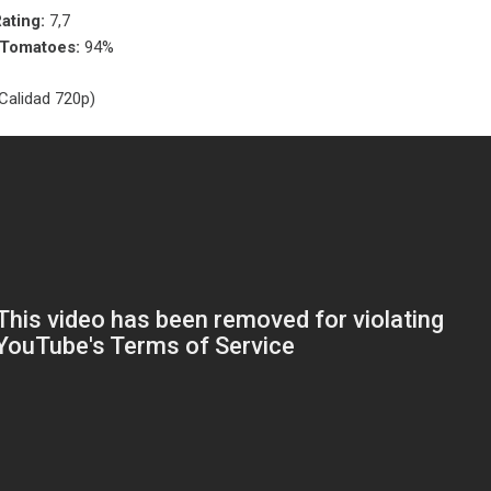
ating:
7,7
nTomatoes:
94%
Calidad 720p)