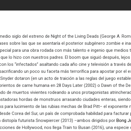
edio siglo del estreno de Night of the Living Deads (George A. Rome
bases sobre las que se asentaría el posterior subgénero zombie e in
cial para una obra rodada con más talento e ingenio que medios t
 que lo hizo con nuestros padres. El boom que siguió después, lejo
 con los “infectados” asaltando cada año cine y televisión a través
 sacrificando un poco su faceta más terrorífica para apostar por el
Snyder dotaron (en un acto de traición a las reglas del juego estab
rientos de carne humana en 28 Days Later (2002) o Dawn of the Dea
do de muertos vivientes rodeando a unos protagonistas atrincherados 
astadoras hordas de monstruos arrasando ciudades enteras, siendo
s para lucimiento de las rubias mechas de Brad Pitt– el exponente m
, desde Corea del Sur, un país de comprobada habilidad para factura
a distopía futurista Snowpiercer (2013) –ambos dirigidos por
Bong J
ciones de Hollywood, nos llega Train to Busan (2016), una especie 