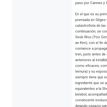
paso por Cannes y S
En el que es su pri
premiada en Sitges–,
catastrofista de las
continuación, se co
Seok Woo (Yoo Gong)
an Kim), con el fin
comience a propagar
tren, justo antes de
anteriores al estall
como eficaces, com
ternura) y su esposa
siempre tiene que ex
ingrediente que se 
equivalentes a la S
béisbol, acompañado
convincente evoluci
dejando espacio par