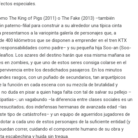
fectos especiales.
 como The King of Pigs (2011) o The Fake (2013) –también
paterno-filial para construir a su alrededor una típica cinta
a presentarnos a la variopinta galería de personajes que, a
 de 400 kilómetros que se disponen a emprender en el tren KTX
us responsabilidades como padre– y su pequeña hija Soo-an (Soo-
mpleaños. Los azares del destino harán que esa misma mañana se
es en zombies, y que uno de estos seres consiga colarse en el
supervivencia entre los desdichados pasajeros. En los minutos
grandes rasgos, con un puñado de secundarios, tan arquetípicos
a función en cada escena con su mezcla de brutalidad y
no duda en pisar a quien haga falta con tal de salvar su pellejo –
ntipatías–; un vagabundo –la diferencia entre clases sociales es un
os resucitados; dos indefensas hermanas de avanzada edad –las
ste tipo de catástrofes– y un equipo de aguerridos jugadores de
dotar a cada uno de estos personajes de la suficiente entidad (y
 puedan correr, cuidando el componente humano de su obra y
a escabechina y huida sin tregua.