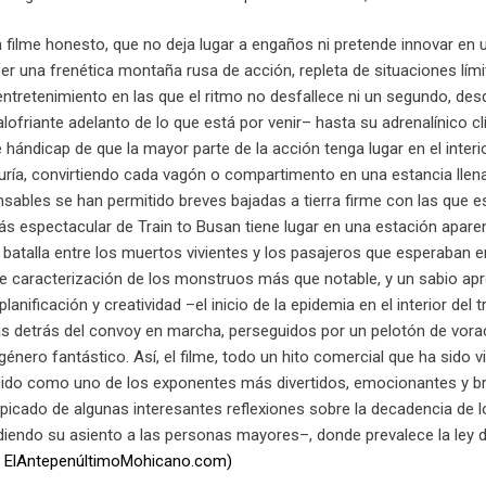
n filme honesto, que no deja lugar a engaños ni pretende innovar en
er una frenética montaña rusa de acción, repleta de situaciones lími
entretenimiento en las que el ritmo no desfallece ni un segundo, des
calofriante adelanto de lo que está por venir– hasta su adrenalínico cl
e hándicap de que la mayor parte de la acción tenga lugar en el interi
uría, convirtiendo cada vagón o compartimento en una estancia llena
nsables se han permitido breves bajadas a tierra firme con las que 
más espectacular de Train to Busan tiene lugar en una estación apar
batalla entre los muertos vivientes y los pasajeros que esperaban e
de caracterización de los monstruos más que notable, y un sabio a
planificación y creatividad –el inicio de la epidemia en el interior d
ías detrás del convoy en marcha, perseguidos por un pelotón de vor
énero fantástico. Así, el filme, todo un hito comercial que ha sido
do como uno de los exponentes más divertidos, emocionantes y bri
lpicado de algunas interesantes reflexiones sobre la decadencia de 
ediendo su asiento a las personas mayores–, donde prevalece la ley d
– ElAntepenúltimoMohicano.com)