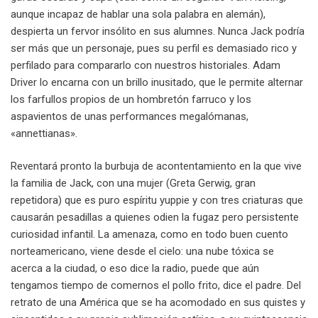
aunque incapaz de hablar una sola palabra en alemán),
despierta un fervor insólito en sus alumnes. Nunca Jack podría
ser más que un personaje, pues su perfil es demasiado rico y
perfilado para compararlo con nuestros historiales. Adam
Driver lo encarna con un brillo inusitado, que le permite alternar
los farfullos propios de un hombretón farruco y los
aspavientos de unas performances megalómanas,
«annettianas».
Reventará pronto la burbuja de acontentamiento en la que vive
la familia de Jack, con una mujer (Greta Gerwig, gran
repetidora) que es puro espíritu yuppie y con tres criaturas que
causarán pesadillas a quienes odien la fugaz pero persistente
curiosidad infantil. La amenaza, como en todo buen cuento
norteamericano, viene desde el cielo: una nube tóxica se
acerca a la ciudad, o eso dice la radio, puede que aún
tengamos tiempo de comernos el pollo frito, dice el padre. Del
retrato de una América que se ha acomodado en sus quistes y