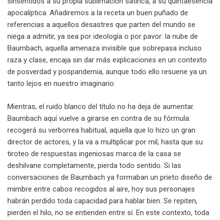
sinsentidos a su propia sublimación satírica, a su quintaesencia
apocalíptica. Añadiremos a la receta un buen puñado de
referencias a aquellos desastres que parten del mundo se
niega a admitir, ya sea por ideología o por pavor: la nube de
Baumbach, aquella amenaza invisible que sobrepasa incluso
raza y clase, encaja sin dar más explicaciones en un contexto
de posverdad y pospandemia, aunque todo ello resuene ya un
tanto lejos en nuestro imaginario.
Mientras, el ruido blanco del título no ha deja de aumentar.
Baumbach aquí vuelve a girarse en contra de su fórmula:
recogerá su verborrea habitual, aquella que lo hizo un gran
director de actores, y la va a multiplicar por mil, hasta que su
tiroteo de respuestas ingeniosas marca de la casa se
deshilvane completamente, pierda todo sentido. Si las
conversaciones de Baumbach ya formaban un prieto diseño de
mimbre entre cabos recogidos al aire, hoy sus personajes
habrán perdido toda capacidad para hablar bien. Se repiten,
pierden el hilo, no se entienden entre sí. En este contexto, toda