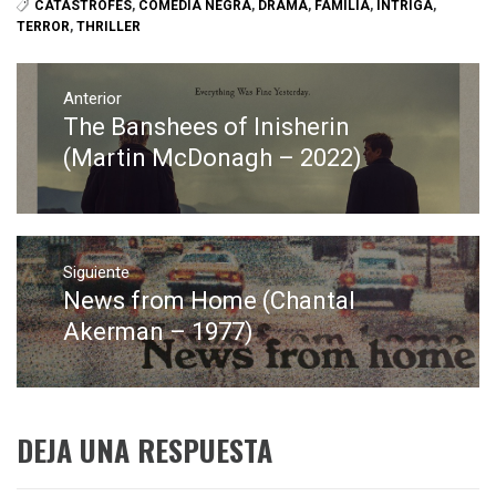
CATÁSTROFES
,
COMEDIA NEGRA
,
DRAMA
,
FAMILIA
,
INTRIGA
,
TERROR
,
THRILLER
Navegación
de
Anterior
The Banshees of Inisherin
Entrada
entradas
anterior:
(Martin McDonagh – 2022)
Siguiente
News from Home (Chantal
Entrada
siguiente:
Akerman – 1977)
DEJA UNA RESPUESTA