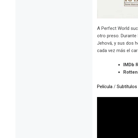
A Perfect World suc
otro preso. Durante
Jehová, y sus dos he
cada vez más el car
IMDb R
Rotte
Película
/
Subtítulos