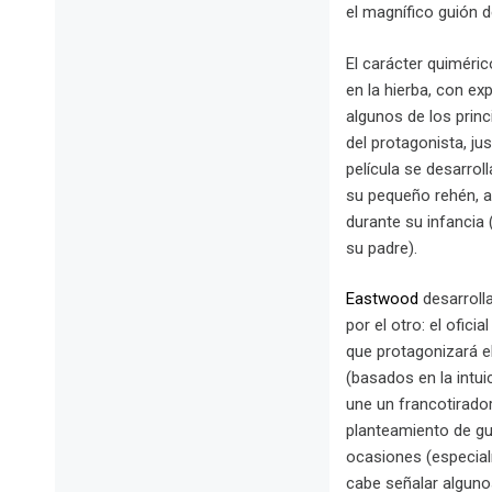
el magnífico guión 
El carácter quiméri
en la hierba, con ex
algunos de los princ
del protagonista, ju
película se desarrol
su pequeño rehén, a 
durante su infancia
su padre).
Eastwood
desarrolla
por el otro: el ofic
que protagonizará el
(basados en la intuic
une un francotirado
planteamiento de gui
ocasiones (especial
cabe señalar alguno