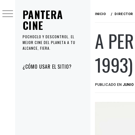
Ir
PANTERA
al
INICIO
DIRECTOR
contenido
CINE
A PE
POCHOCLO Y DESCONTROL. EL
MEJOR CINE DEL PLANETA A TU
ALCANCE, FIERA.
1993)
Menú
¿CÓMO USAR EL SITIO?
principal
PUBLICADO EN
JUNIO 