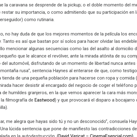
e la caravana se desprende de la pickup; o el doble momento del meg
e restar su importancia, o como admitiendo que su participación en l
erseguidor) como rutinaria.
o, no hay duda de que los mejores momentos de la película los enc
y. Tanto es así que bastan por sí solos para hacer olvidar las endeb
 ello mencionar algunas secuencias como las del asalto al domicilio 
pequeño que le alcance el revólver, ante la mirada atónita de su comp
del automóvil, disfrutando de un momento de libertad nunca antes
a montaña rusa”, sentencia Haynes al enterarse de que, como testig
 la tienda de una pequeña población para hacerse con ropa y comida
rada hacer desistir al encargado del negocio de coger el teléfono par
a de humildes granjeros, en la que vemos aparecer la cara más mo
la filmografía de
Eastwood
) y que provocará el disparo a bocajarro 
lla).
sar, me alegra que hayas sido tú y no un desconocido”, consuela Hay
r. Una lúcida sentencia que pone de manifiesto las contradicciones 
alada en la autodestrucción.
(David Vericat – CinemaEsencial.com)