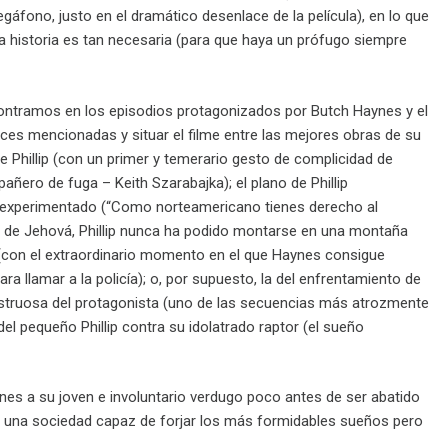
áfono, justo en el dramático desenlace de la película), en lo que
a historia es tan necesaria (para que haya un prófugo siempre
ontramos en los episodios protagonizados por Butch Haynes y el
leces mencionadas y situar el filme entre las mejores obras de su
de Phillip (con un primer y temerario gesto de complicidad de
añero de fuga – Keith Szarabajka); el plano de Phillip
 experimentado (“Como norteamericano tienes derecho al
o de Jehová, Phillip nunca ha podido montarse en una montaña
 (con el extraordinario momento en el que Haynes consigue
a llamar a la policía); o, por supuesto, la del enfrentamiento de
nstruosa del protagonista (uno de las secuencias más atrozmente
del pequeño Phillip contra su idolatrado raptor (el sueño
nes a su joven e involuntario verdugo poco antes de ser abatido
de una sociedad capaz de forjar los más formidables sueños pero