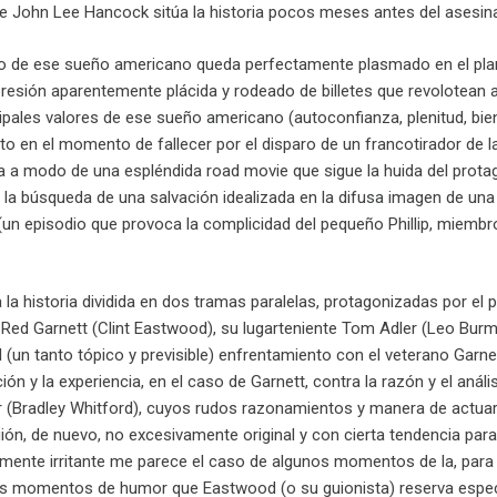
de John Lee Hancock sitúa la historia pocos meses antes del asesin
co de ese sueño americano queda perfectamente plasmado en el plano 
presión aparentemente plácida y rodeado de billetes que revolotean 
ipales valores de ese sueño americano (autoconfianza, plenitud, bien
sto en el momento de fallecer por el disparo de un francotirador de la
la a modo de una espléndida road movie que sigue la huida del prota
la búsqueda de una salvación idealizada en la difusa imagen de una 
 (un episodio que provoca la complicidad del pequeño Phillip, miemb
 la historia dividida en dos tramas paralelas, protagonizadas por el
ial Red Garnett (Clint Eastwood), su lugarteniente Tom Adler (Leo Burm
 (un tanto tópico y previsible) enfrentamiento con el veterano Garn
ión y la experiencia, en el caso de Garnett, contra la razón y el anál
r (Bradley Whitford), cuyos rudos razonamientos y manera de actuar 
ón, de nuevo, no excesivamente original y con cierta tendencia para 
mente irritante me parece el caso de algunos momentos de la, para m
s momentos de humor que Eastwood (o su guionista) reserva especi