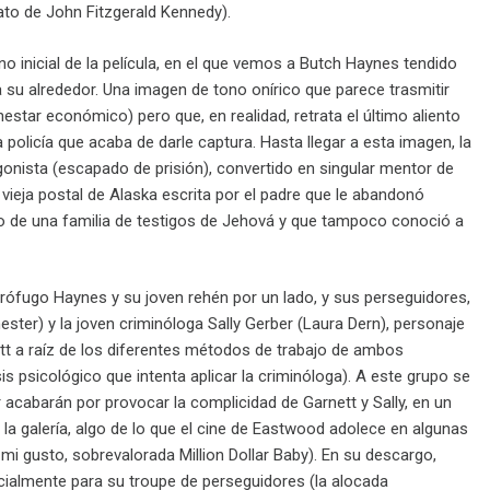
ato de John Fitzgerald Kennedy).
inicial de la película, en el que vemos a Butch Haynes tendido
a su alrededor. Una imagen de tono onírico que parece trasmitir
estar económico) pero que, en realidad, retrata el último aliento
 policía que acaba de darle captura. Hasta llegar a esta imagen, la
gonista (escapado de prisión), convertido en singular mentor de
vieja postal de Alaska escrita por el padre que le abandonó
ro de una familia de testigos de Jehová y que tampoco conoció a
 prófugo Haynes y su joven rehén por un lado, y sus perseguidores,
ester) y la joven criminóloga Sally Gerber (Laura Dern), personaje
ett a raíz de los diferentes métodos de trabajo de ambos
isis psicológico que intenta aplicar la criminóloga). A este grupo se
acabarán por provocar la complicidad de Garnett y Sally, en un
la galería, algo de lo que el cine de Eastwood adolece en algunas
i gusto, sobrevalorada Million Dollar Baby). En su descargo,
almente para su troupe de perseguidores (la alocada