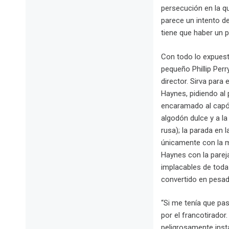
persecución en la qu
parece un intento d
tiene que haber un p
Con todo lo expuest
pequeño Phillip Perr
director. Sirva para
Haynes, pidiendo al 
encaramado al capó 
algodón dulce y a l
rusa); la parada en
únicamente con la mi
Haynes con la parej
implacables de toda 
convertido en pesadi
“Si me tenía que pa
por el francotirado
peligrosamente inst