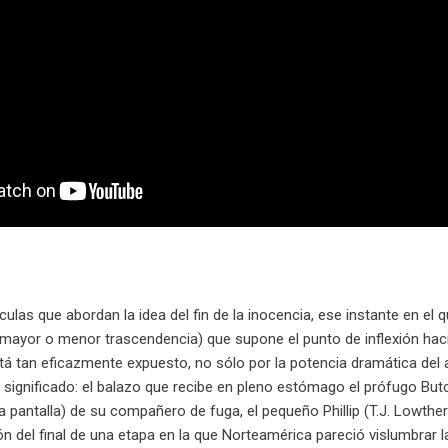
ulas que abordan la idea del fin de la inocencia, ese instante en e
mayor o menor trascendencia) que supone el punto de inflexión hac
á tan eficazmente expuesto, no sólo por la potencia dramática del 
 significado: el balazo que recibe en pleno estómago el prófugo Butc
la pantalla) de su compañero de fuga, el pequeño Phillip (T.J. Lowther)
n del final de una etapa en la que Norteamérica pareció vislumbrar