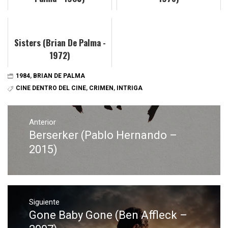
Sisters (Brian De Palma -
1972)
1984
,
BRIAN DE PALMA
CINE DENTRO DEL CINE
,
CRIMEN
,
INTRIGA
Navegación
de
Anterior
Berserker (Pablo Hernando –
Entrada
entradas
anterior:
2015)
Siguiente
Gone Baby Gone (Ben Affleck –
Entrada
siguiente: