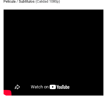
Película
/
Subtítulos
(Calidad 1080p)