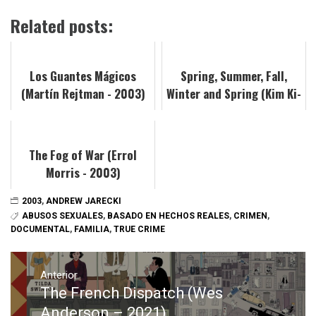
Related posts:
Los Guantes Mágicos
Spring, Summer, Fall,
(Martín Rejtman - 2003)
Winter and Spring (Kim Ki-
duk – 2003)
The Fog of War (Errol
Morris - 2003)
2003
,
ANDREW JARECKI
ABUSOS SEXUALES
,
BASADO EN HECHOS REALES
,
CRIMEN
,
DOCUMENTAL
,
FAMILIA
,
TRUE CRIME
Navegación
de
Anterior
The French Dispatch (Wes
Entrada
entradas
anterior:
Anderson – 2021)