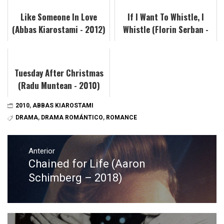
Like Someone In Love
If I Want To Whistle, I
(Abbas Kiarostami - 2012)
Whistle (Florin Serban -
2010)
Tuesday After Christmas
(Radu Muntean - 2010)
2010
,
ABBAS KIAROSTAMI
DRAMA
,
DRAMA ROMÁNTICO
,
ROMANCE
Navegación
de
Anterior
Chained for Life (Aaron
Entrada
entradas
anterior:
Schimberg – 2018)