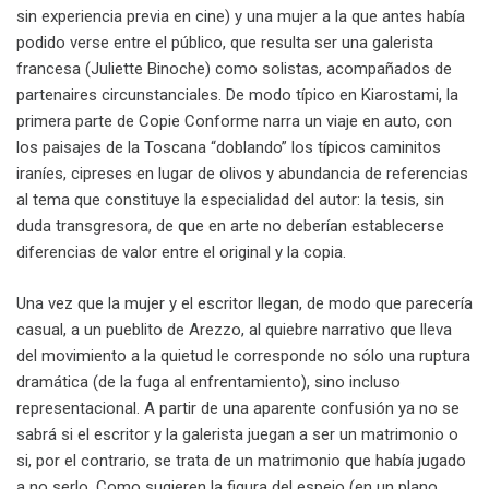
sin experiencia previa en cine) y una mujer a la que antes había
podido verse entre el público, que resulta ser una galerista
francesa (Juliette Binoche) como solistas, acompañados de
partenaires circunstanciales. De modo típico en Kiarostami, la
primera parte de Copie Conforme narra un viaje en auto, con
los paisajes de la Toscana “doblando” los típicos caminitos
iraníes, cipreses en lugar de olivos y abundancia de referencias
al tema que constituye la especialidad del autor: la tesis, sin
duda transgresora, de que en arte no deberían establecerse
diferencias de valor entre el original y la copia.
Una vez que la mujer y el escritor llegan, de modo que parecería
casual, a un pueblito de Arezzo, al quiebre narrativo que lleva
del movimiento a la quietud le corresponde no sólo una ruptura
dramática (de la fuga al enfrentamiento), sino incluso
representacional. A partir de una aparente confusión ya no se
sabrá si el escritor y la galerista juegan a ser un matrimonio o
si, por el contrario, se trata de un matrimonio que había jugado
a no serlo. Como sugieren la figura del espejo (en un plano