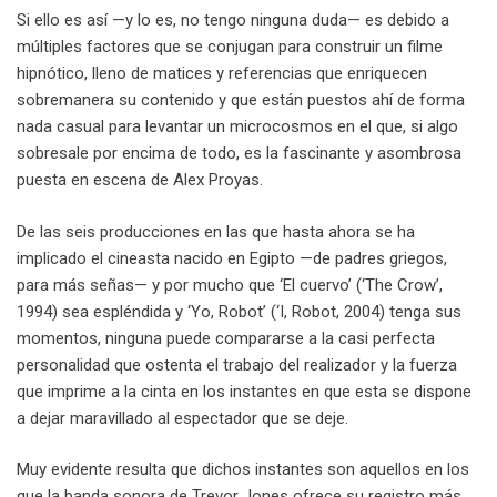
Si ello es así —y lo es, no tengo ninguna duda— es debido a
múltiples factores que se conjugan para construir un filme
hipnótico, lleno de matices y referencias que enriquecen
sobremanera su contenido y que están puestos ahí de forma
nada casual para levantar un microcosmos en el que, si algo
sobresale por encima de todo, es la fascinante y asombrosa
puesta en escena de Alex Proyas.
De las seis producciones en las que hasta ahora se ha
implicado el cineasta nacido en Egipto —de padres griegos,
para más señas— y por mucho que ‘El cuervo’ (‘The Crow’,
1994) sea espléndida y ‘Yo, Robot’ (‘I, Robot, 2004) tenga sus
momentos, ninguna puede compararse a la casi perfecta
personalidad que ostenta el trabajo del realizador y la fuerza
que imprime a la cinta en los instantes en que esta se dispone
a dejar maravillado al espectador que se deje.
Muy evidente resulta que dichos instantes son aquellos en los
que la banda sonora de Trevor Jones ofrece su registro más