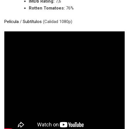
IMDb Rating:
7,6
Rotten Tomatoes:
76%
Película
/
Subtítulos
(Calidad 1080p)