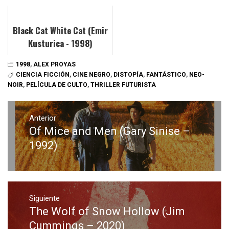
Black Cat White Cat (Emir
Kusturica - 1998)
1998
,
ALEX PROYAS
CIENCIA FICCIÓN
,
CINE NEGRO
,
DISTOPÍA
,
FANTÁSTICO
,
NEO-
NOIR
,
PELÍCULA DE CULTO
,
THRILLER FUTURISTA
Navegación
de
Anterior
Of Mice and Men (Gary Sinise –
Entrada
entradas
anterior:
1992)
Siguiente
The Wolf of Snow Hollow (Jim
Entrada
siguiente:
Cummings – 2020)