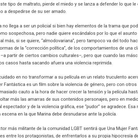
ste tipo de maltrato, pierde el miedo y se lanza a defender lo que l
ho a despedirse de su ser amado.
 no llega a ser un policial si bien hay elementos de la trama que podrí
omo sospechosa, pero nadie quiere escándalos por lo que el asunto
 más, si se quiere, “almodovariana”, pero tampoco va del todo hacia
formas de la “corrección política”, de los comportamientos de una c
 –a partir de ciertos cambios culturales–, pero que cuando las másc
nos casos hasta sacando afuera una violencia reprimida.
 cuidado en no transformar a su película en un relato truculento acer
er Fantástica es un film sobre la violencia de género, pero con otros
asiado cauto a la hora de hacer crecer la tensión y la película hast
soltar más las amarras de sus contenidos personajes, pero en medio
 espectador y de la violencia gráfica, ese “pudor” se agradece. Esa
escena en la que Marina debe desnudarse ante la policía.
or más militante de la comunidad LGBT sentirá que Una Mujer Fantást
es entre los protagonistas, de enfrentarlos a su propia hipocresía d