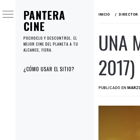
Ir
PANTERA
al
INICIO
DIRECTOR
contenido
CINE
UNA M
POCHOCLO Y DESCONTROL. EL
MEJOR CINE DEL PLANETA A TU
ALCANCE, FIERA.
2017)
Menú
¿CÓMO USAR EL SITIO?
principal
PUBLICADO EN
MARZO