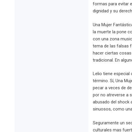
formas para evitar e
dignidad y su derec
Una Mujer Fantástica
la muerte la pone c
con una zona musical
tema de las falsas 
hacer ciertas cosas
tradicional. En algu
Lelio tiene especial
término. Sí, Una Muj
pecar a veces de dem
por no atreverse a 
abusado del shock al
sinuosos, como una 
Seguramente un sect
culturales mas fuert