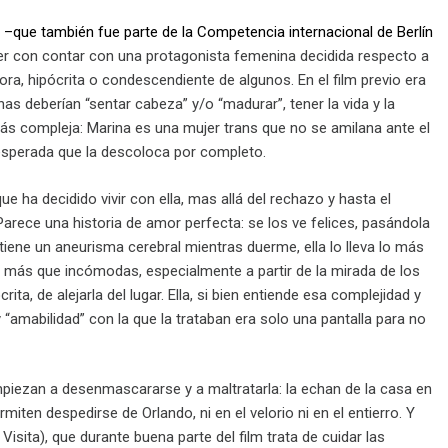
lio –que también fue parte de la Competencia internacional de Berlín
er con contar con una protagonista femenina decidida respecto a
ora, hipócrita o condescendiente de algunos. En el film previo era
s deberían “sentar cabeza” y/o “madurar”, tener la vida y la
 más compleja: Marina es una mujer trans que no se amilana ante el
nesperada que la descoloca por completo.
 ha decidido vivir con ella, mas allá del rechazo y hasta el
Parece una historia de amor perfecta: se los ve felices, pasándola
tiene un aneurisma cerebral mientras duerme, ella lo lleva lo más
tas más que incómodas, especialmente a partir de la mirada de los
rita, de alejarla del lugar. Ella, si bien entiende esa complejidad y
“amabilidad” con la que la trataban era solo una pantalla para no
piezan a desenmascararse y a maltratarla: la echan de la casa en
miten despedirse de Orlando, ni en el velorio ni en el entierro. Y
sita), que durante buena parte del film trata de cuidar las