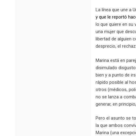
La línea que une a 
y que le reportó hac
lo que quiere en su 
una mujer que descu
libertad de alguien 
desprecio, el recha
Marina está en parej
disimulado disgusto 
bien y a punto de ir
rápido posible al ho
otros (médicos, polic
no se lanza a combat
generar, en principi
Pero el asunto se t
la que ambos conviví
Marina (una excepcio