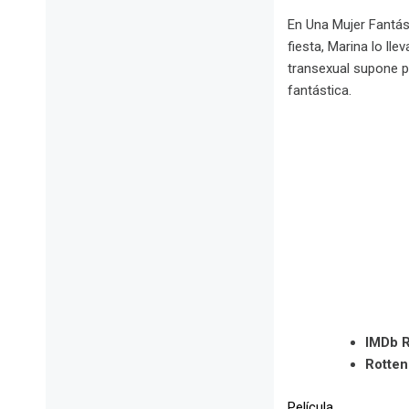
En Una Mujer Fantás
fiesta, Marina lo ll
transexual supone pa
fantástica.
IMDb R
Rotte
Película