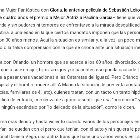
Una Mujer Fantástica con
Gloria, la anterior película de Sebastián Le
e cuatro años el premio a Mejor Actriz a Paulina García–
tiene que v
vida y sin pudores ni temores de enfrentarse a la mirada descalificad
bría, a una edad en la que ciertos mandatos imponen que las persona
con 30 años menos. Aquí la situación es similar y, a la vez, un poco
zo o la falsa comprensión con la que se choca ante una situación i
a con Orlando, un hombre que se acerca a los 60 años, divorciado, que
que a su ex mujer, hijos, amigos y/o parientes eso pueda causarle. 
se a pasar unas vacaciones a las Cataratas del Iguazú. Pero Orlando 
spital y el hombre muere allí. A Marina la situación le presenta aris
ías, familiares de él, etc), quienes tratan, con un tacto un tanto hipóc
irla de entrada, comienza de a poco a sentir que esa “corrección” y 
o, ningún escándalo por “lo delicado de la situación”, como le dicen.
orna más denso y hasta violento cuando varios de los personajes em
an, se quedan con el perro que tenían, con el auto y ni siquiera le per
nal Daniela Vega, una actriz trans que hace unos años vimos en La Vi