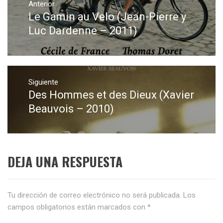
de
Anterior
Le Gamin au Velo (Jean-Pierre y
Entrada
entradas
anterior:
Luc Dardenne – 2011)
Siguiente
Des Hommes et des Dieux (Xavier
Entrada
siguiente:
Beauvois – 2010)
DEJA UNA RESPUESTA
Tu dirección de correo electrónico no será publicada.
Los
campos obligatorios están marcados con
*