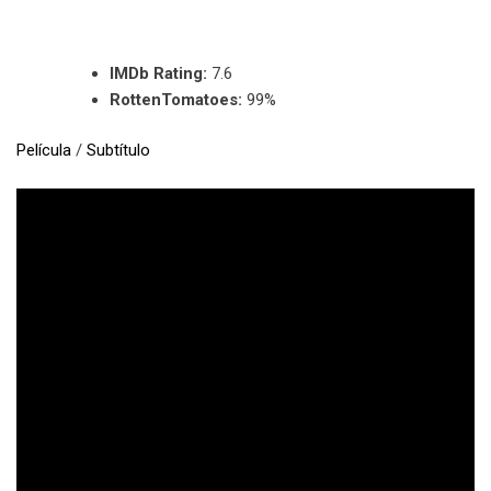
IMDb Rating:
7.6
RottenTomatoes:
99%
Película
/
Subtítulo