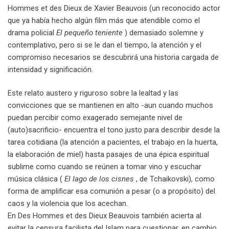
Hommes et des Dieux de Xavier Beauvois (un reconocido actor
que ya había hecho algún film más que atendible como el
drama policial
El pequeño teniente
) demasiado solemne y
contemplativo, pero si se le dan el tiempo, la atención y el
compromiso necesarios se descubrirá una historia cargada de
intensidad y significación.
Este relato austero y riguroso sobre la lealtad y las
convicciones que se mantienen en alto -aun cuando muchos
puedan percibir como exagerado semejante nivel de
(auto)sacrificio- encuentra el tono justo para describir desde la
tarea cotidiana (la atención a pacientes, el trabajo en la huerta,
la elaboración de miel) hasta pasajes de una épica espiritual
sublime como cuando se reúnen a tomar vino y escuchar
música clásica (
El lago de los cisnes
, de Tchaikovski), como
forma de amplificar esa comunión a pesar (o a propósito) del
caos y la violencia que los acechan.
En Des Hommes et des Dieux Beauvois también acierta al
evitar la censura facilista del Islam para cuestionar, en cambio,