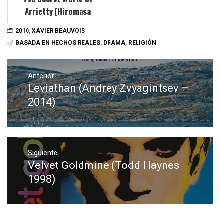
Arrietty (Hiromasa
Yonebayashi - 2010)
2010
,
XAVIER BEAUVOIS
BASADA EN HECHOS REALES
,
DRAMA
,
RELIGIÓN
Navegación
de
Anterior
Leviathan (Andrey Zvyagintsev –
Entrada
entradas
anterior:
2014)
Siguiente
Velvet Goldmine (Todd Haynes –
Entrada
siguiente:
1998)