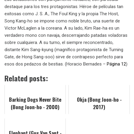
destaque para los tres protagonistas. Héroe de películas tan
exitosas como J. S. A., The Foul King y la propia The Host,
Song Kang-ho se impone como noble bruto, una suerte de
Victor McLaglen a la coreana. A su lado, Kim Rae-ha es un
verdadero mono con navaja, descerrajando patadas voladoras
sobre cualquiera. A su turno, el siempre reconcentrado,
distante Kim Sang-kyung (magnífico protagonista de Turning
Gate, de Hong Sang-soo) sirve de contrapeso perfecto para
esos dos pedazos de bestias. (Horacio Bernades –
Página 12
)
Related posts:
Barking Dogs Never Bite
Okja (Bong Joon-ho -
(Bong Joon-ho - 2000)
2017)
Elephant (Gus Van Sant -