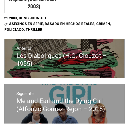
2003)
2003
,
BONG JOON-HO
ASESINOS EN SERIE
,
BASADO EN HECHOS REALES
,
CRIMEN
,
POLICÍACO
,
THRILLER
Navegación
de
Anterior
Les Diaboliques (H.G. Clouzot –
Entrada
entradas
anterior:
1955)
Siguiente
Me and Earl and the Dying Girl
Entrada
siguiente:
(Alfonzo Gomez-Rejon – 2015)