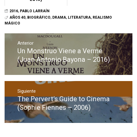
2016
,
PABLO LARRAÍN
AÑOS 40
,
BIOGRÁFICO
,
DRAMA
,
LITERATURA
,
REALISMO
MÁGICO
Navegación
de
Anterior
Un Monstruo Viene a Verme
Entrada
entradas
anterior:
(Juan Antonio Bayona – 2016)
Siguiente
The Pervert’s Guide to Cinema
Entrada
siguiente:
(Sophie Fiennes – 2006)