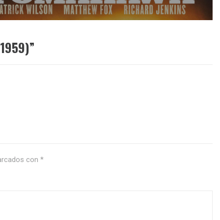
iguiente:
1959)
”
marcados con
*