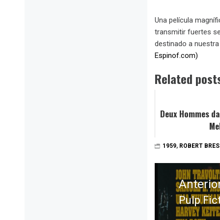
Una película magníf
transmitir fuertes s
destinado a nuestra 
Espinof.com)
Related post
Deux Hommes dan
Mel
1959
,
ROBERT BRE
Navegación
de
Anterio
entradas
Pulp Fic
Entrada