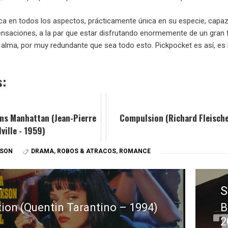
ica en todos los aspectos, prácticamente única en su especie, capa
ensaciones, a la par que estar disfrutando enormemente de un gran fi
alma, por muy redundante que sea todo esto. Pickpocket es así, es in
s:
s Manhattan (Jean-Pierre
Compulsion (Richard Fleische
ville - 1959)
SSON
DRAMA
,
ROBOS & ATRACOS
,
ROMANCE
r
S
tion (Quentin Tarantino – 1994)
B
E
2