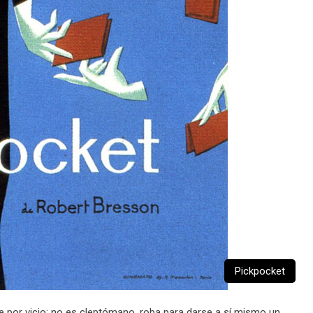
Pickpocket
 por vicio; no es cleptómano, roba para darse a sí mismo un