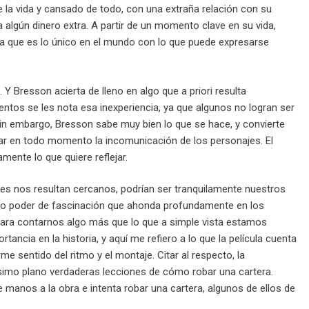
e la vida y cansado de todo, con una extraña relación con su
a algún dinero extra. A partir de un momento clave en su vida,
 ya que es lo único en el mundo con lo que puede expresarse
Y Bresson acierta de lleno en algo que a priori resulta
ntos se les nota esa inexperiencia, ya que algunos no logran ser
 Sin embargo, Bresson sabe muy bien lo que se hace, y convierte
lejar en todo momento la incomunicación de los personajes. El
mente lo que quiere reflejar.
jes nos resultan cercanos, podrían ser tranquilamente nuestros
tivo poder de fascinación que ahonda profundamente en los
ia para contarnos algo más que lo que a simple vista estamos
ancia en la historia, y aquí me refiero a lo que la película cuenta
rme sentido del ritmo y el montaje. Citar al respecto, la
ísimo plano verdaderas lecciones de cómo robar una cartera.
anos a la obra e intenta robar una cartera, algunos de ellos de