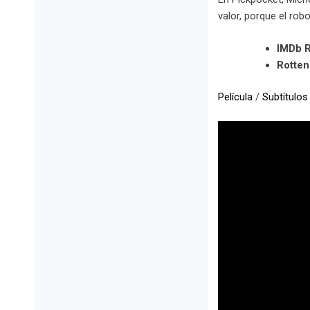
valor, porque el rob
IMDb R
Rotte
Película
/
Subtítulos