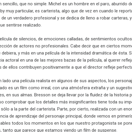
 sencillo, que no simple. Michel es un hombre en el paro, aburrido d
y muy particular, es carterista, algo que de vez en cuando le report
 de un verdadero profesional y se dedica de lleno a robar carteras,
ue sentirse realizado.
lícula de silencios, de emociones calladas, de sentimientos ocultos. 
elección de actores no profesionales. Cabe decir que en ciertos mome
 debiera, y más en una película de la intensidad dramática de ésta.
ia actoral en una de las mejores bazas de la película, al querer ref
de ellos contribuyen positivamente a que el director refleje perfecta
n lado una película realista en algunos de sus aspectos, los persona
 lado es un film como irreal, con una atmósfera extraña y un suges
es, en sus almas. Bresson se deja llevar por la fluidez de la histor
so comprobar que los detalles más insignificantes tiene toda su import
 sólo a la parte del carterista. Parte, por cierto, realizada con un eno
encia de aprendizaje del personaje principal, donde vemos en primer
bles todos los momentos en los que nuestro protagonista se pone m
le, tanto que parece que estamos viendo un film de suspense.