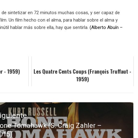
z de sintetizar en 72 minutos muchas cosas, y ser capaz de
lm. Un film hecho con el alma, para hablar sobre el alma y
útil hablar más sobre ella, hay que sentirla.
(Alberto Abuín –
r - 1959)
Les Quatre Cents Coups (François Truffaut -
1959)
iguiente
one Tomahawk (S. Craig Zahler –
ntrada
015)