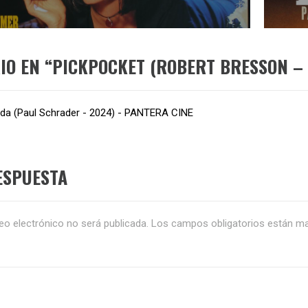
:
s
IO EN “
PICKPOCKET (ROBERT BRESSON – 
da (Paul Schrader - 2024) - PANTERA CINE
ESPUESTA
eo electrónico no será publicada.
Los campos obligatorios están 