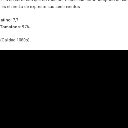
o es el medio de expresar sus sentimientos.
ating:
7,7
nTomatoes:
97%
(Calidad 1080p)