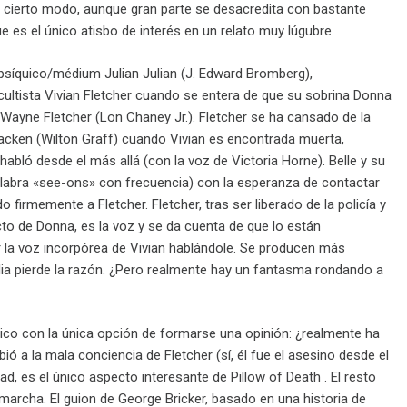
 en cierto modo, aunque gran parte se desacredita con bastante
e es el único atisbo de interés en un relato muy lúgubre.
r psíquico/médium Julian Julian (J. Edward Bromberg),
ltista Vivian Fletcher cuando se entera de que su sobrina Donna
Wayne Fletcher (Lon Chaney Jr.). Fletcher se ha cansado de la
Cracken (Wilton Graff) cuando Vivian es encontrada muerta,
abló desde el más allá (con la voz de Victoria Horne). Belle y su
palabra «see-ons» con frecuencia) con la esperanza de contactar
 firmemente a Fletcher. Fletcher, tras ser liberado de la policía y
ecto de Donna, es la voz y se da cuenta de que lo están
la voz incorpórea de Vivian hablándole. Se producen más
ia pierde la razón. ¿Pero realmente hay un fantasma rondando a
blico con la única opción de formarse una opinión: ¿realmente ha
ó a la mala conciencia de Fletcher (sí, él fue el asesino desde el
ad, es el único aspecto interesante de Pillow of Death . El resto
 marcha. El guion de George Bricker, basado en una historia de