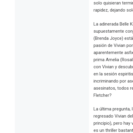
solo quisieran termi
rapidez, dejando sol
La adinerada Belle K
supuestamente conju
(Brenda Joyce) está
pasión de Vivian por
aparentemente asfixi
prima Amelia (Rosal
con Vivian y descubr
en la sesión espirit
incriminando por as
asesinatos, todos r
Fletcher?
La última pregunta, 
regresado Vivian del
principio), pero hay
es un thriller basta