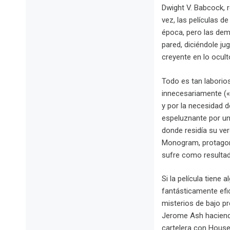
Dwight V. Babcock, r
vez, las películas d
época, pero las demá
pared, diciéndole j
creyente en lo ocult
Todo es tan laborio
innecesariamente («
y por la necesidad d
espeluznante por un
donde residía su ver
Monogram, protagoni
sufre como resultad
Si la película tiene
fantásticamente efic
misterios de bajo pr
Jerome Ash haciendo
cartelera con House 