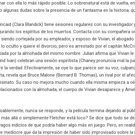
nar con ella lo más rápido posible. Lo sobrenatural está de vuelta,
o algunas dudas sobre la presencia de un fantasma en la historia, qu
incaid (Clara Blandick) tiene sesiones regulares con su investigado
rando los espíritus de los muertos. Contacta con su compañera ocu
 siendo cortejada por su empleador, y esposo de Vivian, el abogado 
 lo oculto y quiere el divorcio, pero es arrestado por el capitán Mc
ada por la almohada del mismo nombre. Julian afirma que Vivian le h
ind Ivan) celebran una sesión espiritista (Chaney pronuncia mal la 
ir la verdad. Efectivamente, se oye lo que parece ser su voz, culpando
ista, revela que Bruce Malone (Bernard B. Thomas), un rival por el af
esinato. Su caso no mejora mucho cuando ella misma empieza a oír 
elacionados con la almohada, el cuerpo de Vivian desaparece y Amel
loablemente, nunca se responde, y la película termina dejando al pú
 más allá o simplemente Fletcher está loco? Se dice que todo se debi
 vagos indicios de que podría haber algo más en juego. Pero, en realid
nte mediocre que da la impresión de haber sido improvisado sobre la