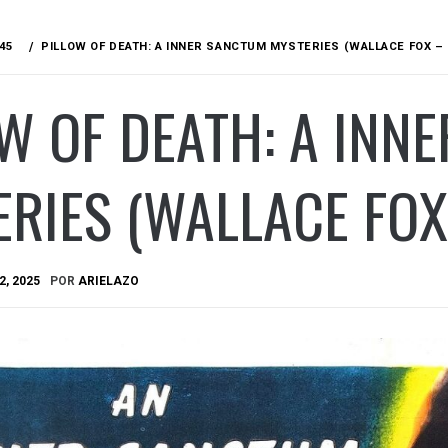
45
PILLOW OF DEATH: A INNER SANCTUM MYSTERIES (WALLACE FOX – 
W OF DEATH: A INN
RIES (WALLACE FOX
2, 2025
POR
ARIELAZO