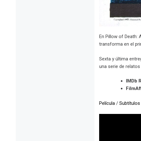
En Pillow of Death:
transforma en el p
Sexta y última entre
una serie de relato
IMDb R
FilmAff
Película
/
Subtítulos