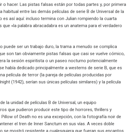
 o hacer. Las pistas falsas están por todas partes y, por primera
 habitual entre las demás películas de serie B de Universal de la
o es así aquí: incluso termina con Julian rompiendo la cuarta
as que «la palabra abracadabra es un anatema para el verdadero
ero puede ser un trabajo duro, la trama a menudo se complica
ue son tan obviamente pistas falsas que casi se vuelve cómico,
iera la sesión espiritista o un paseo nocturno potencialmente
se había dedicado principalmente a westerns de serie B, que es
na película de terror (la pareja de películas producidas por
t (1942), serían sus únicas películas similares) y la película
de la unidad de películas B de Universal, un equipo
os que pudieron producir este tipo de horrores, thrillers y
. Pillow of Death no es una excepción, con la fotografía noir de
ntener el tren de Inner Sanctum en sus vías. A veces doble
lico se mostró resistente a cualesquiera que fueran sus encantos.