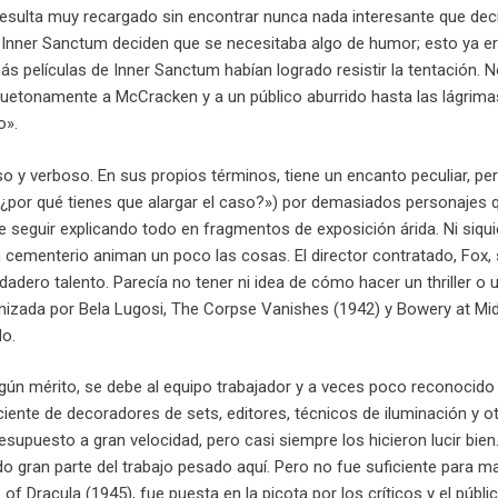
esulta muy recargado sin encontrar nunca nada interesante que decir
e Inner Sanctum deciden que se necesitaba algo de humor; esto ya era
s películas de Inner Sanctum habían logrado resistir la tentación. N
uguetonamente a McCracken y a un público aburrido hasta las lágrim
o».
so y verboso. En sus propios términos, tiene un encanto peculiar, p
¿por qué tienes que alargar el caso?») por demasiados personajes q
e seguir explicando todo en fragmentos de exposición árida. Ni siqu
 cementerio animan un poco las cosas. El director contratado, Fox, 
dadero talento. Parecía no tener ni idea de cómo hacer un thriller o u
zada por Bela Lugosi, The Corpse Vanishes (1942) y Bowery at Midnigh
o.
 algún mérito, se debe al equipo trabajador y a veces poco reconocido 
iente de decoradores de sets, editores, técnicos de iluminación y otr
esupuesto a gran velocidad, pero casi siempre los hicieron lucir bien
 gran parte del trabajo pesado aquí. Pero no fue suficiente para ma
of Dracula (1945), fue puesta en la picota por los críticos y el púb