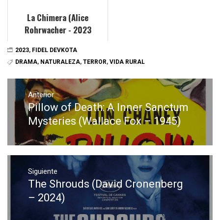
La Chimera (Alice
Rohrwacher - 2023
2023
,
FIDEL DEVKOTA
DRAMA
,
NATURALEZA
,
TERROR
,
VIDA RURAL
Navegación
de
Anterior
Pillow of Death: A Inner Sanctum
Entrada
entradas
anterior:
Mysteries (Wallace Fox – 1945)
Siguiente
The Shrouds (David Cronenberg
Entrada
siguiente:
– 2024)