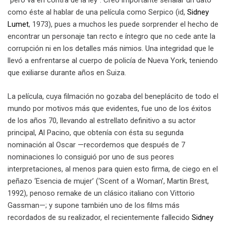
“pero va en contra de la ley”. Creo importante señalar un dato
como éste al hablar de una película como Serpico (id,
Sidney
Lumet
, 1973), pues a muchos les puede sorprender el hecho de
encontrar un personaje tan recto e íntegro que no cede ante la
corrupción ni en los detalles más nimios. Una integridad que le
llevó a enfrentarse al cuerpo de policía de Nueva York, teniendo
que exiliarse durante años en Suiza.
La película, cuya filmación no gozaba del beneplácito de todo el
mundo por motivos más que evidentes, fue uno de los éxitos
de los años 70, llevando al estrellato definitivo a su actor
principal, Al Pacino, que obtenía con ésta su segunda
nominación al Oscar —recordemos que después de 7
nominaciones lo consiguió por uno de sus peores
interpretaciones, al menos para quien esto firma, de ciego en el
peñazo ‘Esencia de mujer’ (‘Scent of a Woman’, Martin Brest,
1992), penoso remake de un clásico italiano con Vittorio
Gassman—; y supone también uno de los films más
recordados de su realizador, el recientemente fallecido
Sidney