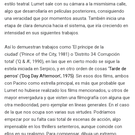
estilo teatral. Lumet sale con su cámara a la mismísima calle,
algo que desarrollaría en películas posteriores, consiguiendo
una veracidad que por momentos asusta. También inicia una
etapa de clara denuncia hacia el sistema, que iría creciendo en
intensidad en sus siguientes trabajos.
Así lo demuestran trabajos como ‘El príncipe de la
ciudad’ (‘Prince of the City, 1981) o ‘Distrito 34: Corrupción
total’ (‘Q & A’, 1990), en las que en cierto modo se sigue la
estela iniciada en Serpico, y en otro orden de cosas
‘Tarde de
perros’ (‘Dog Day Afternoon’, 1975)
. Sin esos dos films, ambos
con Pacino como estrella principal, es más que probable que
Lumet no hubiese realizado los films mencionados, u otros de
mayor envergadura y que visten una filmografía con alguna que
otra mediocridad, pero ejemplar en líneas generales. En el caso
de la que nos ocupa son varias sus virtudes. Podríamos
empezar por su falta casi total de escenas de acción, algo
impensable en los thrillers setenteros, aunque coincide con
ellos en su realismo. Para compensar, dibuja un extremo