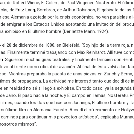
igari, de Robert Wiene; El Golem, de Paul Wegener; Nosferatu, El últ
olis, de
Fritz Lang
; Sombras, de Arthur Robinson; El gabinete de las fi
 esa Alemania azotada por la crisis económica, no van paralelas a los l
de emigrar a los Estados Unidos aceptando una invitación del produ
a exhibido en El último hombre (Der letzte Mann, 1924).
l 28 de diciembre de 1888, en Bielefeld. “Soy hijo de la tierra roja, n
blas. Finalmente terminé trabajando con Max Reinhardt. Allí tuve c
ch
. Siguieron muchas giras teatrales, y finalmente también con Rein
evó al frente como oficial de aviación. Al final de ésta volví a las t
so. Mientras preparaba la puesta de unas piezas en Zurich y Berna
filmes de propaganda. La actividad me interesó tanto que decidí de in
e en realidad no sé si llegó a exhibirse. En todo caso, ya la segunda 
 de Jano, El paso hacia la noche, y El campo en llamas, Nosferatu, P
filmes, cuando los dos que hice con Jannings, El último hombre y Ta
 mi último film en Alemania: Fausto. Accedí el ofrecimiento de Holl
caminos para continuar mis proyectos artísticos”, explicaba Murnau 
e nosotros mismos”.