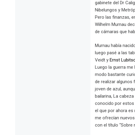
gabinete del Dr Cal
Nibelungos y Metróp
Pero las finanzas, en
Wilhelm Murnau deci
de cámaras que habí
Murnau había nacido e
luego pasé a las ta
Veidt y
Ernst Lubits
Luego la guerra me ll
modo bastante curio
de realizar algunos 
joven de azul, aunqu
bailarina, La cabeza
conocido por estos 
el que por ahora es
me ofrecían nuevos 
con el título “Sobr