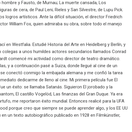
imo hombre y Fausto, de Murnau; La muerte cansada, Los
guras de cera, de Paul Leni; Rieles y San Silvestre, de Lupu Pick.
ogros artísticos. Ante la difícil situación, el director Friedrich
ctor William Fox, quien admiraba su obra, sobre todo el manejo
ací en Westfalia. Estudié Historia del Arte en Heidelberg y Berlín, y
omo colegas a unos humildes actores secundarios llamados Conrad
hardt comencé mi actividad como director de teatro dramático.
ablas, y a continuación pasé a Suiza, donde llegué al cine de un
, se conectó conmigo la embajada alemana y me confió la tarea
mediato dedicarme de lleno al cine. Mi primera película fue El
fue un éxito: se llamaba Satanás. Siguieron El jorobado y la
hantom, El castillo Vogelöd, Las finanzas del Gran Duque. Ya era
rtufo, me reportaron éxito mundial. Entonces realicé para la UFA
ywood porque creo que siempre se puede aprender algo, y los EE UU
en un texto autobiográfico publicado en 1928 en Filmkünstler,