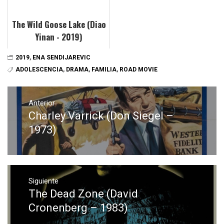
The Wild Goose Lake (Diao
Yinan - 2019)
2019
,
ENA SENDIJAREVIC
ADOLESCENCIA
,
DRAMA
,
FAMILIA
,
ROAD MOVIE
Navegación
de
Anterior
Charley Varrick (Don Siegel –
Entrada
entradas
anterior:
1973)
Siguiente
The Dead Zone (David
Entrada
siguiente:
Cronenberg – 1983)