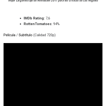
IMDb Rating:
7,6
RottenTomatoes:
94%
Película
/
Subtítulo
(Calidad 720p)