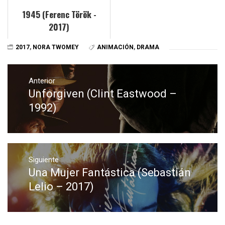
1945 (Ferenc Török -
2017)
2017
,
NORA TWOMEY
ANIMACIÓN
,
DRAMA
Navegación
de
Anterior
Unforgiven (Clint Eastwood –
Entrada
entradas
anterior:
1992)
Siguiente
Una Mujer Fantástica (Sebastián
Entrada
siguiente:
Lelio – 2017)