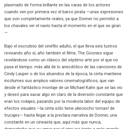
plasmado de forma brillante en las caras de los actores
cuando ven por primera vez el barco pirata —unas expresiones
que son completamente reales, ya que Donner no permitió a
los chavales ver el navío hasta el momento en el que se giran
—.
Bajo el escrutinio del cinéfilo adulto, el que lleva seis lustros
revisando año sí, año también el filme, The Goonies sigue
revelándose como un clásico del séptimo arte por el que no
pasa el tiempo: más allá de lo anecdótico de las canciones de
Cindy Lauper o de los atuendos de la época, la cinta mantiene
incólumes sus amplios valores cinematográficos, que van
desde el fantástico montaje de un Michael Kahn que se las vio
y deseó para sacar algo en claro de la diversión constante que
eran los rodajes, pasando por la modesta labor del equipo de
efectos visuales —la cinta sólo tiene ¡dieciocho tomas! de
trucajes— hasta llegar a la preclara narrativa de Donner, una
constante en un cineasta que, aquí más que nunca,
demostraba que su amor por el cine era tanto o más grande