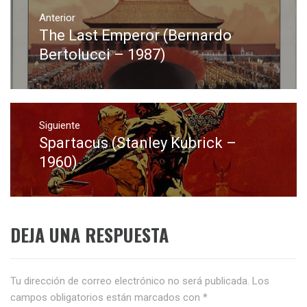
Navegación
de
Anterior
The Last Emperor (Bernardo
Entrada
entradas
anterior:
Bertolucci – 1987)
Siguiente
Spartacus (Stanley Kubrick –
Entrada
siguiente:
1960)
DEJA UNA RESPUESTA
Tu dirección de correo electrónico no será publicada.
Los
campos obligatorios están marcados con
*