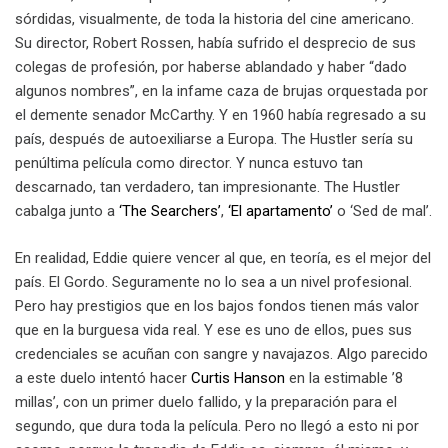
sórdidas, visualmente, de toda la historia del cine americano.
Su director, Robert Rossen, había sufrido el desprecio de sus
colegas de profesión, por haberse ablandado y haber “dado
algunos nombres”, en la infame caza de brujas orquestada por
el demente senador McCarthy. Y en 1960 había regresado a su
país, después de autoexiliarse a Europa. The Hustler sería su
penúltima película como director. Y nunca estuvo tan
descarnado, tan verdadero, tan impresionante. The Hustler
cabalga junto a
‘The Searchers’
,
‘El apartamento’
o ‘Sed de mal’.
En realidad, Eddie quiere vencer al que, en teoría, es el mejor del
país. El Gordo. Seguramente no lo sea a un nivel profesional.
Pero hay prestigios que en los bajos fondos tienen más valor
que en la burguesa vida real. Y ese es uno de ellos, pues sus
credenciales se acuñan con sangre y navajazos. Algo parecido
a este duelo intentó hacer
Curtis Hanson
en la estimable ’8
millas’, con un primer duelo fallido, y la preparación para el
segundo, que dura toda la película. Pero no llegó a esto ni por