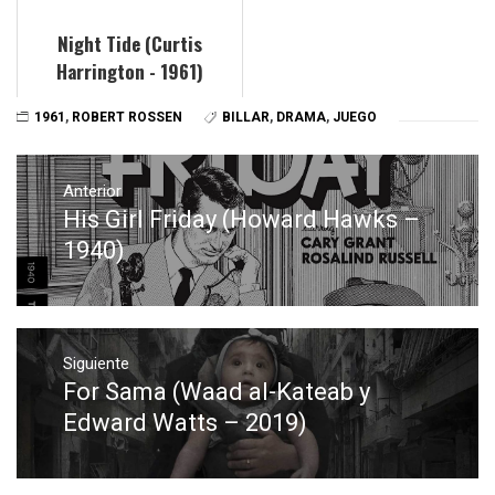
Night Tide (Curtis
Harrington - 1961)
1961
,
ROBERT ROSSEN
BILLAR
,
DRAMA
,
JUEGO
Navegación
de
Anterior
His Girl Friday (Howard Hawks –
Entrada
entradas
anterior:
1940)
Siguiente
For Sama (Waad al-Kateab y
Entrada
siguiente:
Edward Watts – 2019)