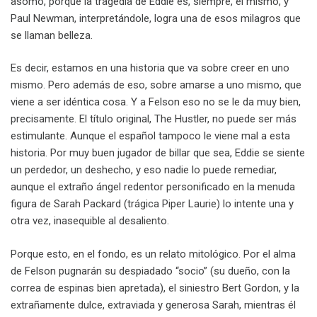
asomo, porque la tragedia de Eddie es, siempre, él mismo, y
Paul Newman, interpretándole, logra una de esos milagros que
se llaman belleza.
Es decir, estamos en una historia que va sobre creer en uno
mismo. Pero además de eso, sobre amarse a uno mismo, que
viene a ser idéntica cosa. Y a Felson eso no se le da muy bien,
precisamente. El título original, The Hustler, no puede ser más
estimulante. Aunque el español tampoco le viene mal a esta
historia. Por muy buen jugador de billar que sea, Eddie se siente
un perdedor, un deshecho, y eso nadie lo puede remediar,
aunque el extraño ángel redentor personificado en la menuda
figura de Sarah Packard (trágica Piper Laurie) lo intente una y
otra vez, inasequible al desaliento.
Porque esto, en el fondo, es un relato mitológico. Por el alma
de Felson pugnarán su despiadado “socio” (su dueño, con la
correa de espinas bien apretada), el siniestro Bert Gordon, y la
extrañamente dulce, extraviada y generosa Sarah, mientras él