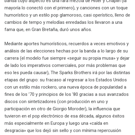
banda cuyo aspecto es una rara mezcla de Hitler y Chaplin (la
mayoría lo conectó con el primero), y canciones con un toque
humorístico y un estilo pop glamoroso, casi operístico, lleno de
cambios de tempo y melodías enredadas los llevaron a una
fama que, en Gran Bretaña, duró unos años.
Mediante aportes humorísticos, recuerdos a veces emotivos y
análisis de las elecciones hechas por la banda a lo largo de su
carrera (el modelo fue siempre «seguir su propia musa» y dejar
de lado los imperativos comerciales, por más problemas que
eso les pueda causar), The Sparks Brothers irá por las distintas
etapas del grupo: su fracaso al regresar a los Estados Unidos
con un estilo más rockero, una nueva época de popularidad a
fines de los ’70 y principios de los ’80 gracias a sus avanzados
discos con sintetizadores (con producción en uno y
participación en otro de Giorgio Moroder), la influencia que
tuvieron en el pop electrónico de esa década, algunos éxitos
más especialmente en Europa y luego una «caída en
desgracia» que los dejó sin sello y con mínima repercusión