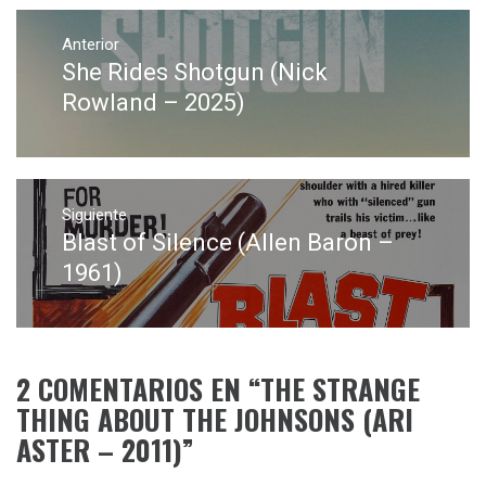
Navegación
de
Anterior
She Rides Shotgun (Nick
Entrada
entradas
anterior:
Rowland – 2025)
Siguiente
Blast of Silence (Allen Baron –
Entrada
siguiente:
1961)
2 COMENTARIOS EN “
THE STRANGE
THING ABOUT THE JOHNSONS (ARI
ASTER – 2011)
”