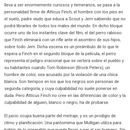
lleva a ser enormemente curiosos y temerarios, se pasa a la
personalidad firme de Atticus Finch, el hombre con los pies en
el suelo, padre viudo que educa a Scout y Jem sabiendo que no
podrá librarles de todos los males del mundo. En dicho bloque
ocurre uno de los instantes clave del film, el del perro rabioso
que Finch eliminará con un rifle ante el asombro de sus hijos,
sobre todo Jem. Dicha escena es un preámbulo de lo que le
espera a Finch en el segundo bloque de la película, el perro
representa el peligro irracional que se verterá sobre el pueblo y
su habitantes cuando Tom Robinson (Brock Peters), un
hombre de color, sea acusado por la violación de una chica
blanca. Son tiempos en los que los negros son personas de
segunda categoría, y cuya culpabilidad no suele ponerse en
duda. Pero Atticus Finch no cree en las diferencias de color y la
culpabilidad de alguien, blanco o negro, ha de probarse.
El juicio ocupa buena parte del metraje, y es un prodigio de
ritmo y planificación. Una pantomima que Mulligan utiliza para
hablar de lo miserable que puede llegar a ser el ser humano. Sin