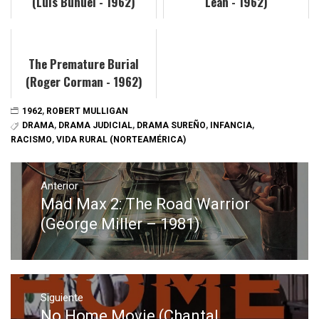
(Luis Buñuel - 1962)
Lean - 1962)
The Premature Burial
(Roger Corman - 1962)
1962
,
ROBERT MULLIGAN
DRAMA
,
DRAMA JUDICIAL
,
DRAMA SUREÑO
,
INFANCIA
,
RACISMO
,
VIDA RURAL (NORTEAMÉRICA)
Navegación
de
Anterior
Mad Max 2: The Road Warrior
Entrada
entradas
anterior:
(George Miller – 1981)
Siguiente
No Home Movie (Chantal
Entrada