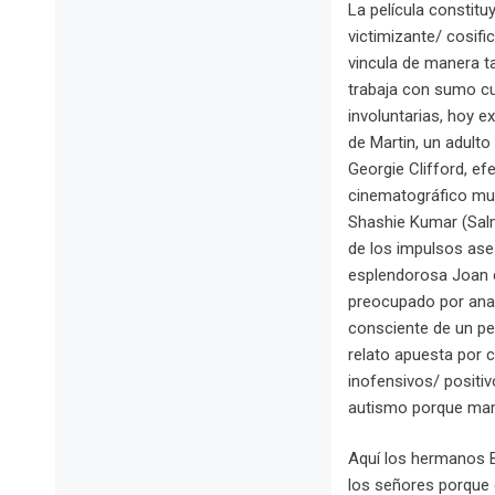
La película constitu
victimizante/ cosif
vincula de manera ta
trabaja con sumo cu
involuntarias, hoy e
de Martin, un adult
Georgie Clifford, ef
cinematográfico muy
Shashie Kumar (Salm
de los impulsos ase
esplendorosa Joan c
preocupado por anal
consciente de un pe
relato apuesta por 
inofensivos/ positiv
autismo porque mami
Aquí los hermanos B
los señores porque 