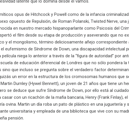
resividad latente que lo domina desde el vamos.
míticos opus de Hitchcock y Powell como de la infancia criminaliza
 sexo opuesto de Repulsión, de Roman Polanski, Twisted Nerve, una
nocida en nuestro mercado hispanoparlante como Psicosis del Crim
spertó el film desde su etapa de producción y aseverando que no ex
ico y el mongolismo, término deliciosamente añejo correspondiente al
el eufemismo de Síndrome de Down, una discapacidad intelectual p
a película niega lo anterior a través de la “figura de autoridad” por a
uela de educación diferencial de Londres que no sólo pondera la 
sino que incluso se pregunta sobre el verdadero factor determinante 
quizás un error en la estructura de los cromosomas humanos que se
n Martin Durnley (Hywel Bennett), un joven de 21 años que tiene un 
ro se deduce que sufre Síndrome de Down, por ello está al cuidado d
a casar con un ricachón de la mafia bancaria, Henry (Frank Finlay), e
ría ovina. Martin un día roba un pato de plástico en una juguetería 
diante universitaria y empleada de una biblioteca que vive con su madr
eña pensión.