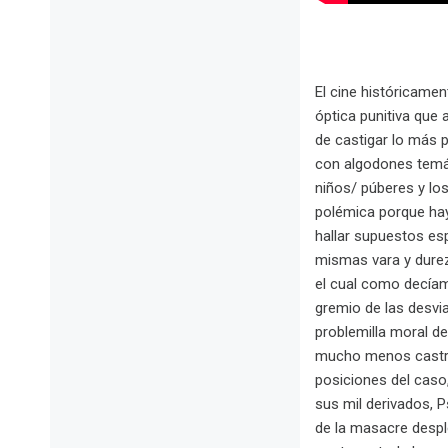
El cine históricame
óptica punitiva que 
de castigar lo más 
con algodones temát
niños/ púberes y los
polémica porque hay
hallar supuestos es
mismas vara y durez
el cual como decíam
gremio de las desvi
problemilla moral de
mucho menos castrad
posiciones del caso
sus mil derivados, 
de la masacre despl