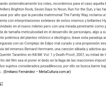
iando sistemáticamente los roles, recordemos para el caso aquella b
hrillers Brighton Rock, Seven Days to Noon, Run for the Sun, y las fa
n pasar por alto que la parodia matrimonial The Family Way, reclama 
nta con interpretaciones estelares de estos mismos y brillantes Hyw
 olvidado en el nuevo milenio pero con una mirada penetrante como p
llá de tamaña meticulosidad en el desarrollo de personajes, algo a s
te polémica del planteo retórico e ideológico, léase esta paradoja a
 burguesía con un Complejo de Edipo mal curado y una propensión sexó
esía del inmenso Bernard Herrmann, una canción silbada y adictiva q
uentin Tarantino en Kill Bill: Vol. 1 y Death Proof, 2007, su mitad 
ito del film sea el poner el dedo en la llaga de las reacciones imp
os sujetos considerados pesadillescos, por ello se busca barrer bajo
da…
(Emiliano Fernández – MetaCultura.com.ar)
s: