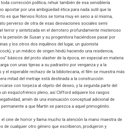
 toda corrección política, rehuir también de esa sensiblería
o apostar por una ambigüedad ética para nada sutil que la
 cierto es que Nervios Rotos se toma muy en serio a sí misma,
to perverso de otra de esas desviaciones sociales semi
el terror y sintetizada en el derrotero profundamente misterioso
en la pensión de Susan y su progenitora haciéndose pasar por
as y los otros dos inquilinos del lugar, un guionista
cock), y un médico de origen hindú haciendo una residencia,
os” básicos del proto slasher de la época, en especial en materia
rga con unas tijeras a su padrastro por venganza y a la
 el esperable rechazo de la bibliotecaria, el film se muestra más
era mitad del metraje está destinada a la construcción
carse con torpeza al objeto del deseo, y la segunda parte del
un esquizofrénico pleno, así Clifford adquiere los rasgos
 negatividad, amén de una insinuación conceptual adicional de
 permanente a que Martin se parezca a aquel primogénito.
n el cine de horror y llama mucho la atención la mano maestra de
 de cualquier otro género que escribieron, produjeron y