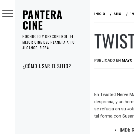
Ir
PANTERA
al
INICIO
AÑO
19
contenido
CINE
TWIST
POCHOCLO Y DESCONTROL. EL
MEJOR CINE DEL PLANETA A TU
ALCANCE, FIERA.
PUBLICADO EN
MAYO 1
Menú
¿CÓMO USAR EL SITIO?
principal
En Twisted Nerve Ma
desprecia, y un her
se refugia en su «ot
tal forma con Susan 
IMDb R