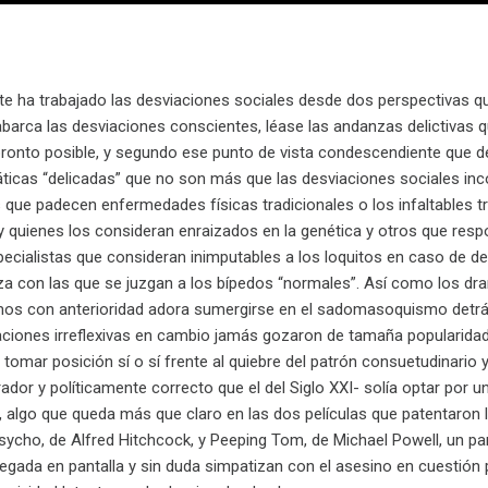
nte ha trabajado las desviaciones sociales desde dos perspectivas q
abarca las desviaciones conscientes, léase las andanzas delictivas 
pronto posible, y segundo ese punto de vista condescendiente que de
icas “delicadas” que no son más que las desviaciones sociales incon
 que padecen enfermedades físicas tradicionales o los infaltables t
 quienes los consideran enraizados en la genética y otros que resp
pecialistas que consideran inimputables a los loquitos en caso de de
a con las que se juzgan a los bípedos “normales”. Así como los dr
os con anterioridad adora sumergirse en el sadomasoquismo detrás d
aciones irreflexivas en cambio jamás gozaron de tamaña popularidad 
 tomar posición sí o sí frente al quiebre del patrón consuetudinario y
or y políticamente correcto que el del Siglo XXI- solía optar por 
, algo que queda más que claro en las dos películas que patentaron 
Psycho, de Alfred Hitchcock, y Peeping Tom, de Michael Powell, un 
egada en pantalla y sin duda simpatizan con el asesino en cuestión