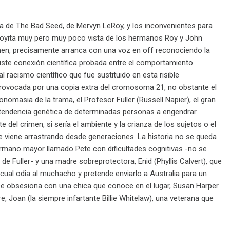
da de The Bad Seed, de Mervyn LeRoy, y los inconvenientes para
 joyita muy pero muy poco vista de los hermanos Roy y John
en, precisamente arranca con una voz en off reconociendo la
iste conexión científica probada entre el comportamiento
 racismo científico que fue sustituido en esta risible
rovocada por una copia extra del cromosoma 21, no obstante el
ntonomasia de la trama, el Profesor Fuller (Russell Napier), el gran
tendencia genética de determinadas personas a engendrar
del crimen, si sería el ambiente y la crianza de los sujetos o el
 viene arrastrando desde generaciones. La historia no se queda
hermano mayor llamado Pete con dificultades cognitivas -no se
e Fuller- y una madre sobreprotectora, Enid (Phyllis Calvert), que
l cual odia al muchacho y pretende enviarlo a Australia para un
y se obsesiona con una chica que conoce en el lugar, Susan Harper
e, Joan (la siempre infartante Billie Whitelaw), una veterana que