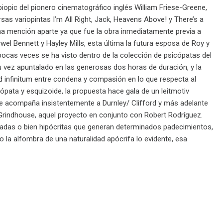
iopic del pionero cinematográfico inglés William Friese-Greene,
rsas variopintas I’m All Right, Jack, Heavens Above! y There’s a
una mención aparte ya que fue la obra inmediatamente previa a
el Bennett y Hayley Mills, esta última la futura esposa de Roy y
ocas veces se ha visto dentro de la colección de psicópatas del
u vez apuntalado en las generosas dos horas de duración, y la
d infinitum entre condena y compasión en lo que respecta al
pata y esquizoide, la propuesta hace gala de un leitmotiv
ue acompaña insistentemente a Durnley/ Clifford y más adelante
de Grindhouse, aquel proyecto en conjunto con Robert Rodríguez.
ostadas o bien hipócritas que generan determinados padecimientos,
 la alfombra de una naturalidad apócrifa lo evidente, esa