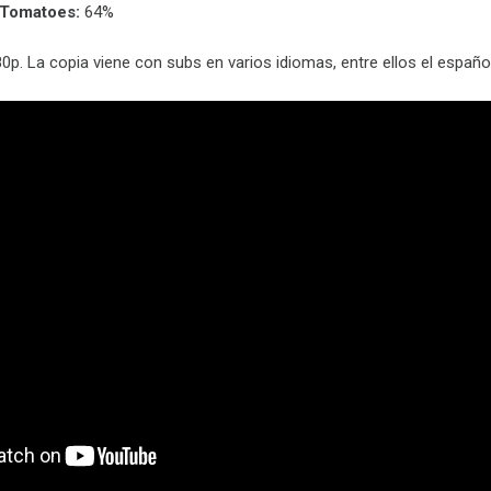
nTomatoes:
64%
0p. La copia viene con subs en varios idiomas, entre ellos el españo