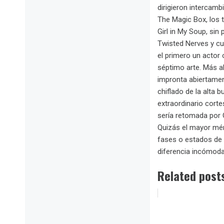
dirigieron intercamb
The Magic Box, los t
Girl in My Soup, si
Twisted Nerves y cue
el primero un actor
séptimo arte. Más a
impronta abiertamen
chiflado de la alta
extraordinario cort
sería retomada por Q
Quizás el mayor mér
fases o estados de l
diferencia incómo
Related post