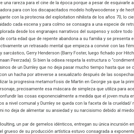
ye una rareza para el cine de la época porque a pesar de esquivarle a
icadora para con los discapacitados modelo hollywoodense y de hech
jante con la pirotecnia del exploitation nihilista de los años 70, lo
idado cada escena y para colmo se consagra a una especie de retra
xplorada desde los engranajes narrativos del suspenso y sobre todo 
o de corta edad que de repente abandona a su familia y se presenta 
ectivamente un retrasado mental que empieza a convivir con las fémin
 sarcástico, Gerry Henderson (Barry Foster, luego fichado por Hitch
aan Peerzada). Si bien la odisea respeta la estructura o “condiment
sinos de un Durnley que no deja pasar mucho tiempo hasta que se ca
on un hacha por atreverse a sexualizarlo después de las sospechas y
izar la progresiva metamorfosis de Martin en Georgie ya que la prim
rsonaje, precisamente esa máscara de simpleza que utiliza para acer
confundir las cosas exponencialmente a medida que el joven muta en 
os a nivel comunal y Durnley se queda con la faceta de la crueldad/
 no deja de alimentar su ansiedad y su narcisismo debido al miedo
oulting, un par de gemelos idénticos, entregan su única incursión e
el grueso de su producción artística estuvo consagrada a exponentes