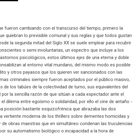
ue fueron cambiando con el transcurso del tiempo, primero la
que quiebran lo previsible comunal y sus reglas y que todos gustan
sde la segunda mitad del Siglo XX se suele emplear para recubrir
scientes o semi involuntarias, un espectro que incluye a los
rastornos psicológicos, estos últimos ejes de una eterna y doble
onsabilizan al entorno vital mundano, del mismo modo es posible
lito y otros payasos que los quieren ver sancionados con las
amas criminales siempre fueron aceptados por el público masivo,
e los tabúes de la colectividad de turno, sus equivalentes del
por la sencilla razón de que sitúan a cada espectador ante el
 el dilema entre egoísmo o solidaridad, por ello el cine de antaño -
una posición bastante esquizofrénica que abrazaba las dos
la vertiente moderna de los thrillers sobre dementes homicidas y
par de obras maestras que en simultáneo condenan las truculencias
 por su automatismo biológico o incapacidad a la hora de