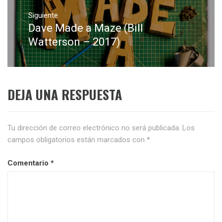
Siguiente
Dave Made a Maze (Bill
Entrada
siguiente:
Watterson – 2017)
DEJA UNA RESPUESTA
Tu dirección de correo electrónico no será publicada.
Los
campos obligatorios están marcados con
*
Comentario
*