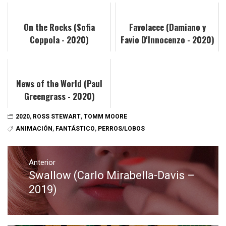
On the Rocks (Sofia
Favolacce (Damiano y
Coppola - 2020)
Favio D'Innocenzo - 2020)
News of the World (Paul
Greengrass - 2020)
2020
,
ROSS STEWART
,
TOMM MOORE
ANIMACIÓN
,
FANTÁSTICO
,
PERROS/LOBOS
Navegación
de
Anterior
Swallow (Carlo Mirabella-Davis –
Entrada
entradas
anterior:
2019)