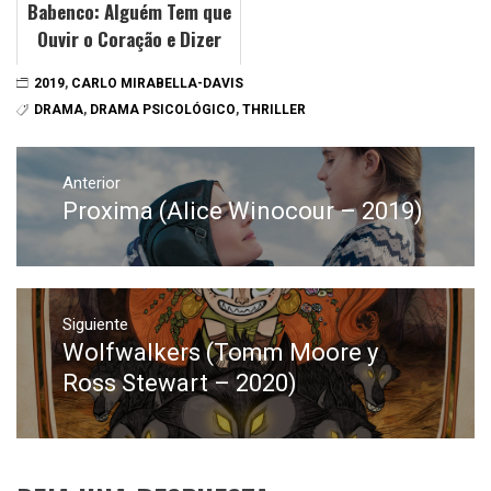
Babenco: Alguém Tem que
Ouvir o Coração e Dizer
Parou (Bárbara Paz -
2019
,
CARLO MIRABELLA-DAVIS
2019)
DRAMA
,
DRAMA PSICOLÓGICO
,
THRILLER
Navegación
de
Anterior
Proxima (Alice Winocour – 2019)
Entrada
entradas
anterior:
Siguiente
Wolfwalkers (Tomm Moore y
Entrada
siguiente:
Ross Stewart – 2020)