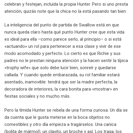
celebran y festejan, incluida la propia Hunter. Pero si uno presta
atención, quizás note que la chica no la está pasando tan bien.
La inteligencia del punto de partida de Swallow está en que
nunca queda claro hasta qué punto Hunter cree que esta vida
es ideal para ella –como parece serlo, al principio– o si está
«actuando» un rol para pertenecer a esa clase y vivir de ese
modo acomodado y perfecto. Lo cierto es que Richie y sus
padres no le prestan ninguna atención y la hacen sentir la típica
«trophy wife» que solo debe lucir bien, sonreír y quedarse
callada. Y cuando quede embarazada, su rol familiar estará
asentado, inamovible: tendrá que ser la madre perfecta, la
decoradora de interiores, la cara bonita para «mostrar» en
fiestas sociales y no mucho más.
Pero la tímida Hunter se rebela de una forma curiosa. Un día se
da cuenta que le gusta meterse en la boca objetos no
comestibles y otro día empieza a tragárselos. Una canica
(bolita de mármol), un clavito, un broche y así. Los traga, los