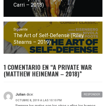
entradas
anterior:
Carri – 2018)
Siguiente
The Art of Self-Defense (Riley
Entrada
siguiente:
Stearns – 2019)
1 COMENTARIO EN “
A PRIVATE WAR
(MATTHEW HEINEMAN – 2018)
”
Julian
dice:
RESPONDER
OCTUBRE 8, 2019 A LAS 10:10 PM
Siempre los malos son los otros y ellos los buenos…