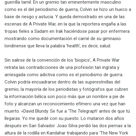
guerrilla tamil. En un gremio tan eminentemente masculino
como es el del periodismo de guerra, Colvin se hizo un hueco a
base de riesgo y astucia. Y queda demostrado en una de las
escenas de A Private War, en la que la reportera engaña a las
tropas fieles a Sadam en Irak haciéndose pasar por enfermera
mostrando como documentación el carné de su gimnasio
londinense que lleva la palabra ‘health’, es decir, salud.
Sin salirse de la convención de los ‘biopics’, A Private War
retrata las contradicciones de una profesión tan ingrata y
arriesgada como adictiva como es el periodismo de guerra.
Colvin podría encuadrarse dentro de las superestrellas del
gremio; la mayoría de los periodistas y fotógrafos que cubren
la información bélica son poco más que un nombre a pie de
foto y alcanzan un reconocimiento efímero una vez que han
muerto. «David Blundy. Se fue a ‘The Telegraph’ antes de que tú
llegaras. Yo me quedé con su puesto. Lo mataron dos años
después en San Salvador. Joao Silva perdió las dos piernas a la
altura de la rodilla en Kandahar trabajando para ‘The New York