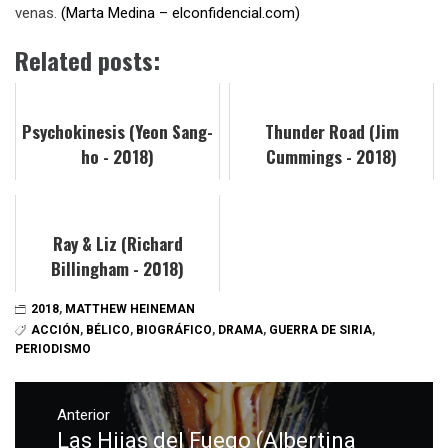
venas.
(Marta Medina – elconfidencial.com)
Related posts:
Psychokinesis (Yeon Sang-
Thunder Road (Jim
ho - 2018)
Cummings - 2018)
Ray & Liz (Richard
Billingham - 2018)
2018
,
MATTHEW HEINEMAN
ACCIÓN
,
BÉLICO
,
BIOGRÁFICO
,
DRAMA
,
GUERRA DE SIRIA
,
PERIODISMO
Navegación
de
Anterior
Las Hijas del Fuego (Albertina
Entrada