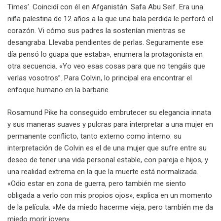
Times’. Coincidí con él en Afganistán. Safa Abu Seif. Era una
niña palestina de 12 años a la que una bala perdida le perforó el
corazón. Vi cómo sus padres la sostenían mientras se
desangraba. Llevaba pendientes de perlas. Seguramente ese
día pensó lo guapa que estaba», enumera la protagonista en
otra secuencia. «Yo veo esas cosas para que no tengáis que
verlas vosotros”. Para Colvin, lo principal era encontrar el
enfoque humano en la barbarie.
Rosamund Pike ha conseguido embrutecer su elegancia innata
y sus maneras suaves y pulcras para interpretar a una mujer en
permanente conflicto, tanto externo como interno: su
interpretación de Colvin es el de una mujer que sufre entre su
deseo de tener una vida personal estable, con pareja e hijos, y
una realidad extrema en la que la muerte está normalizada.
«Odio estar en zona de guerra, pero también me siento
obligada a verlo con mis propios ojos», explica en un momento
de la película. «Me da miedo hacerme vieja, pero también me da
miedo morir joven».