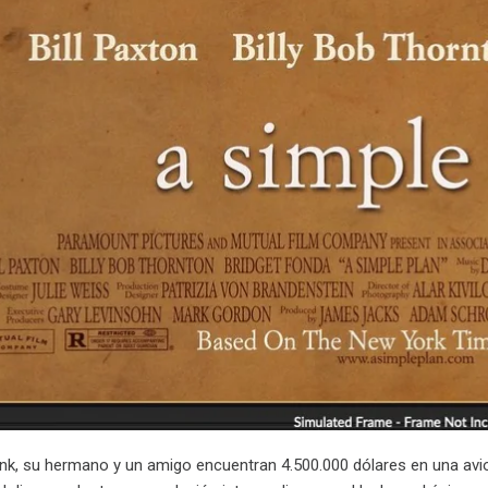
nk, su hermano y un amigo encuentran 4.500.000 dólares en una avio