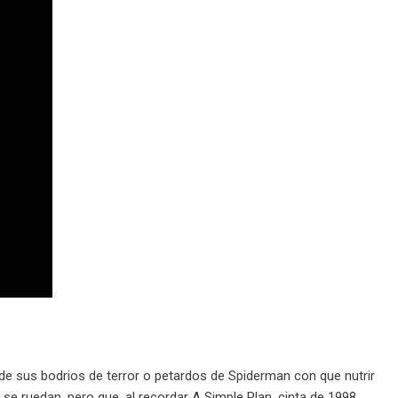
de sus bodrios de terror o petardos de Spiderman con que nutrir
se ruedan, pero que, al recordar A Simple Plan, cinta de 1998