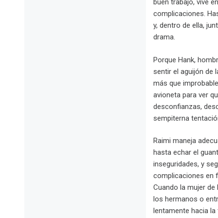
buen trabajo, vive e
complicaciones. Has
y, dentro de ella, ju
drama.
Porque Hank, hombre
sentir el aguijón de
más que improbable r
avioneta para ver qu
desconfianzas, desd
sempiterna tentació
Raimi maneja adecua
hasta echar el guant
inseguridades, y se
complicaciones en fo
Cuando la mujer de 
los hermanos o entr
lentamente hacia la 