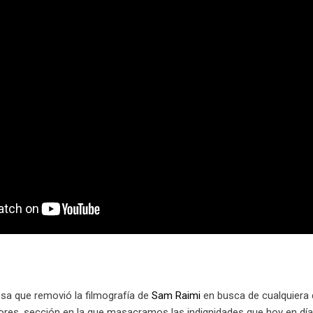
esa que removió la filmografía de
Sam Raimi
en busca de cualquiera 
rores, sección en la que masacramos las indignidades que hoy en día 