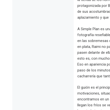
protagonizada por B
de sus acostumbrado
aplazamiento y que 
A Simple Plan es una
fotografía reseñabl
en las sobremesas d
en plata, Raimi no 
pasen delante de el
esto es, con muchos
Eso en apariencia po
paso de los minutos,
cacharrería que tant
El guión es el princ
motivaciones, situa
encontramos en un p
llegan los fríos se 