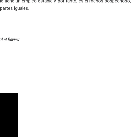
ue tiene un empleo estable y, por tanto, es el menos sospechoso,
 partes iguales.
rd of Review