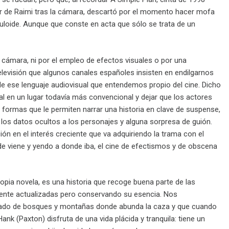
jor de Raimi tras la cámara, descartó por el momento hacer mofa
loide. Aunque que conste en acta que sólo se trata de un
a cámara, ni por el empleo de efectos visuales o por una
levisión que algunos canales españoles insisten en endilgarnos
e ese lenguaje audiovisual que entendemos propio del cine. Dicho
l en un lugar todavía más convencional y dejar que los actores
formas que le permiten narrar una historia en clave de suspense,
 los datos ocultos a los personajes y alguna sorpresa de guión.
ción en el interés creciente que va adquiriendo la trama con el
nde viene y yendo a donde iba, el cine de efectismos y de obscena
ropia novela, es una historia que recoge buena parte de las
emente actualizadas pero conservando su esencia. Nos
odeado de bosques y montañas donde abunda la caza y que cuando
ank (Paxton) disfruta de una vida plácida y tranquila: tiene un