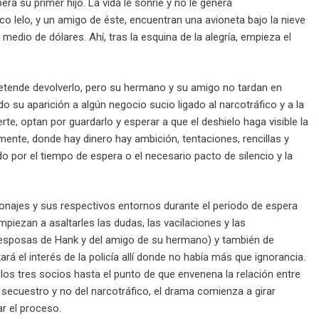
ra su primer hijo. La vida le sonríe y no le genera
 lelo, y un amigo de éste, encuentran una avioneta bajo la nieve
 medio de dólares. Ahí, tras la esquina de la alegría, empieza el
etende devolverlo, pero su hermano y su amigo no tardan en
ndo su aparición a algún negocio sucio ligado al narcotráfico y a la
e, optan por guardarlo y esperar a que el deshielo haga visible la
amente, donde hay dinero hay ambición, tentaciones, rencillas y
 por el tiempo de espera o el necesario pacto de silencio y la
onajes y sus respectivos entornos durante el periodo de espera
piezan a asaltarles las dudas, las vacilaciones y las
s esposas de Hank y del amigo de su hermano) y también de
á el interés de la policía allí donde no había más que ignorancia.
los tres socios hasta el punto de que envenena la relación entre
secuestro y no del narcotráfico, el drama comienza a girar
ar el proceso.