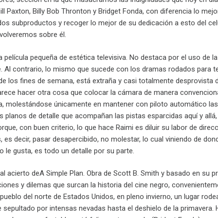
ill Paxton, Billy Bob Thronton y Bridget Fonda, con diferencia lo me
s subproductos y recoger lo mejor de su dedicación a esto del celu
volveremos sobre él.
 película pequeña de estética televisiva. No destaca por el uso de l
e. Al contrario, lo mismo que sucede con los dramas rodados para te
e los fines de semana, está extraña y casi totalmente desprovista d
parece hacer otra cosa que colocar la cámara de manera convenciona
la, molestándose únicamente en mantener con piloto automático las 
 planos de detalle que acompañan las pistas esparcidas aquí y allá,
rque, con buen criterio, lo que hace Raimi es diluir su labor de direc
 es decir, pasar desapercibido, no molestar, lo cual viniendo de do
o le gusta, es todo un detalle por su parte.
ipal acierto deA Simple Plan. Obra de Scott B. Smith y basado en su p
ciones y dilemas que surcan la historia del cine negro, convenient
ueblo del norte de Estados Unidos, en pleno invierno, un lugar r
ve sepultado por intensas nevadas hasta el deshielo de la primavera. H