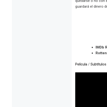
quedarse o no con e
guardará el dinero du
IMDb R
Rotte
Película
/
Subtítulos