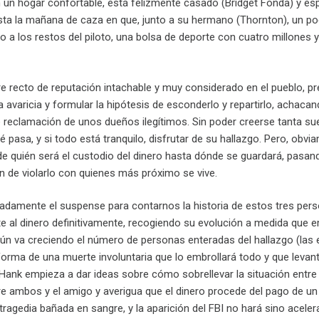
n un hogar confortable, está felizmente casado (Bridget Fonda) y espe
ta la mañana de caza en que, junto a su hermano (Thornton), un poco
nto a los restos del piloto, una bolsa de deporte con cuatro millones y
 recto de reputación intachable y muy considerado en el pueblo, pr
 la avaricia y formular la hipótesis de esconderlo y repartirlo, achaca
eclamación de unos dueños ilegítimos. Sin poder creerse tanta suert
é pasa, y si todo está tranquilo, disfrutar de su hallazgo. Pero, obvi
e quién será el custodio del dinero hasta dónde se guardará, pasando
n de violarlo con quienes más próximo se vive.
damente el suspense para contarnos la historia de estos tres pers
e al dinero definitivamente, recogiendo su evolución a medida que em
gún va creciendo el número de personas enteradas del hallazgo (la
rma de una muerte involuntaria que lo embrollará todo y que levantar
Hank empieza a dar ideas sobre cómo sobrellevar la situación entre 
e ambos y el amigo y averigua que el dinero procede del pago de un 
tragedia bañada en sangre, y la aparición del FBI no hará sino aceler