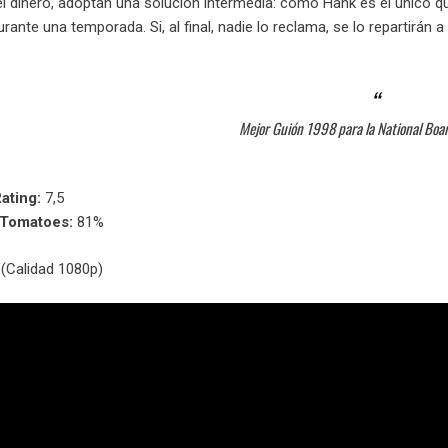
l dinero, adoptan una solución intermedia: como Hank es el único q
rante una temporada. Si, al final, nadie lo reclama, se lo repartirán a
Mejor Guión 1998 para la National Boa
ating:
7,5
nTomatoes:
81%
(Calidad 1080p)