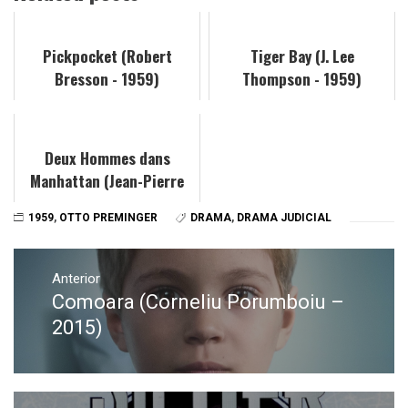
Pickpocket (Robert
Tiger Bay (J. Lee
Bresson - 1959)
Thompson - 1959)
Deux Hommes dans
Manhattan (Jean-Pierre
Melville - 1959)
1959
,
OTTO PREMINGER
DRAMA
,
DRAMA JUDICIAL
Navegación
de
Anterior
Comoara (Corneliu Porumboiu –
Entrada
entradas
anterior:
2015)