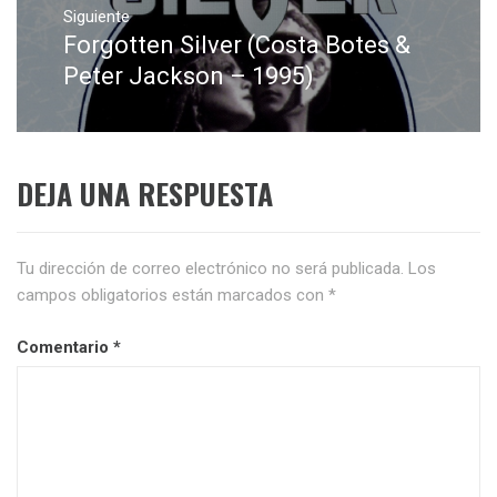
Siguiente
Forgotten Silver (Costa Botes &
Entrada
siguiente:
Peter Jackson – 1995)
DEJA UNA RESPUESTA
Tu dirección de correo electrónico no será publicada.
Los
campos obligatorios están marcados con
*
Comentario
*