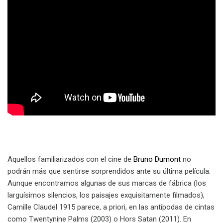
Aquellos familiarizados con el cine de
Bruno Dumont
no
podrán más que sentirse sorprendidos ante su última película.
Aunque encontramos algunas de sus marcas de fábrica (los
larguísimos silencios, los paisajes exquisitamente filmados),
Camille Claudel 1915 parece, a priori, en las antípodas de cintas
como Twentynine Palms (2003) o Hors Satan (2011). En