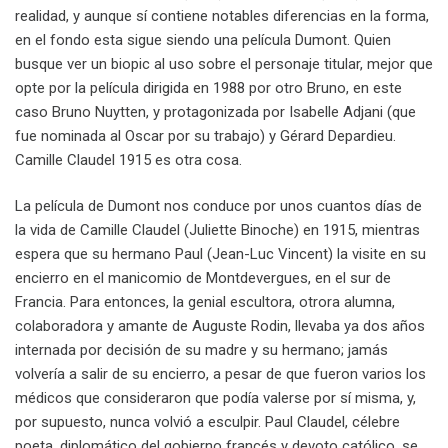
realidad, y aunque sí contiene notables diferencias en la forma,
en el fondo esta sigue siendo una película Dumont. Quien
busque ver un biopic al uso sobre el personaje titular, mejor que
opte por la película dirigida en 1988 por otro Bruno, en este
caso Bruno Nuytten, y protagonizada por Isabelle Adjani (que
fue nominada al Oscar por su trabajo) y Gérard Depardieu.
Camille Claudel 1915 es otra cosa.
La película de Dumont nos conduce por unos cuantos días de
la vida de Camille Claudel (Juliette Binoche) en 1915, mientras
espera que su hermano Paul (Jean-Luc Vincent) la visite en su
encierro en el manicomio de Montdevergues, en el sur de
Francia. Para entonces, la genial escultora, otrora alumna,
colaboradora y amante de Auguste Rodin, llevaba ya dos años
internada por decisión de su madre y su hermano; jamás
volvería a salir de su encierro, a pesar de que fueron varios los
médicos que consideraron que podía valerse por sí misma, y,
por supuesto, nunca volvió a esculpir. Paul Claudel, célebre
poeta, diplomático del gobierno francés y devoto católico, se