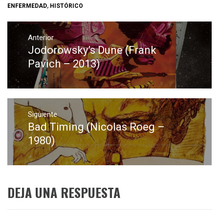
ENFERMEDAD
,
HISTÓRICO
Navegación
de
Anterior
Jodorowsky’s Dune (Frank
Entrada
entradas
anterior:
Pavich – 2013)
Siguiente
Bad Timing (Nicolas Roeg –
Entrada
siguiente:
1980)
DEJA UNA RESPUESTA