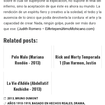
sobre el cuál se superpone la explicación, no supone el final del
infierno, sino la aceptación de que éste es ahora su mundo. La
rendición de un espíritu fiero y creativo a la soledad, el tedio y la
ausencia de lo único que podía devolverla la cordura: el arte y la
capacidad de crear. Nada, ningún golpe, puede ser más duro
que ese.
(Judith Romero – ElAntepenúltimoMohicano.com)
Related posts:
Pelo Malo (Mariana
Rick and Morty Temporada
Rondón - 2013)
1 (Dan Harmon, Justin
Roiland - 2013)
La Vie d'Adèle (Abdellatif
Kechiche - 2013)
2013
,
BRUNO DUMONT
AÑOS 1910-1919
,
BASADO EN HECHOS REALES
,
DRAMA
,