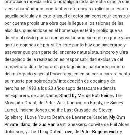
prototípica movida retro o nostálgica de la derecha cinéfila que
viene aburriéndonos con tantas referencias explícitas a esta o
aquella película y a este o aquel director sin conseguir construir
por cuenta propia una obra que le llegue a los talones de las
aludidas, quedándose en el homenaje estéril y prolijo que va
directo al olvido por un conservadurismo siempre en pose y sin
garra o cojones de por sí. En este punto hay que sincerarse y
aseverar que gran parte del encanto naturalista, sincero y ultra
despojado de la realización es responsabilidad exclusiva del
maravilloso dúo de actores protagónicos, hablamos primero
del malogrado y genial Phoenix, quien en su corta carrera hasta
su muerte por sobredosis/ intoxicación de cocaína y de
heroína en 1993 a los 23 años supo destacarse además
en Explorers, de Joe Dante,
Stand by Me, de Rob Reiner
, The
Mosquito Coast, de Peter Weir, Running on Empty, de Sidney
Lumet, Indiana Jones and the Last Crusade, de Steven
Spielberg, I Love You to Death, de Lawrence Kasdan,
My Own
Private Idaho, de Gus Van Sant
, Sneakers, convite de Phil Alden
Robinson, y
The Thing Called Love, de Peter Bogdanovich
, y