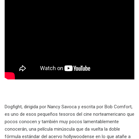
Dogfight, dirigida por Nancy Savoca y escrita por Bob Comfort,
es uno de esos pequeños tesoros del cine norteamericano que
pocos conocen y también muy pocos lamentablemente
conocerán, una película minúscula que da vuelta la doble
fórmula estándar del acervo hollywoodense en lo que atañe a