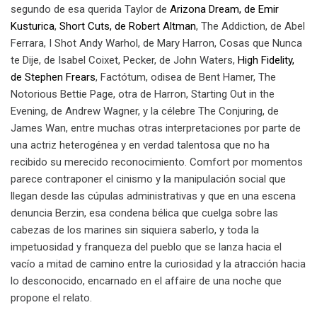
segundo de esa querida Taylor de
Arizona Dream, de Emir
Kusturica
,
Short Cuts, de Robert Altman
, The Addiction, de Abel
Ferrara, I Shot Andy Warhol, de Mary Harron, Cosas que Nunca
te Dije, de Isabel Coixet, Pecker, de John Waters,
High Fidelity,
de Stephen Frears
, Factótum, odisea de Bent Hamer, The
Notorious Bettie Page, otra de Harron, Starting Out in the
Evening, de Andrew Wagner, y la célebre The Conjuring, de
James Wan, entre muchas otras interpretaciones por parte de
una actriz heterogénea y en verdad talentosa que no ha
recibido su merecido reconocimiento. Comfort por momentos
parece contraponer el cinismo y la manipulación social que
llegan desde las cúpulas administrativas y que en una escena
denuncia Berzin, esa condena bélica que cuelga sobre las
cabezas de los marines sin siquiera saberlo, y toda la
impetuosidad y franqueza del pueblo que se lanza hacia el
vacío a mitad de camino entre la curiosidad y la atracción hacia
lo desconocido, encarnado en el affaire de una noche que
propone el relato.