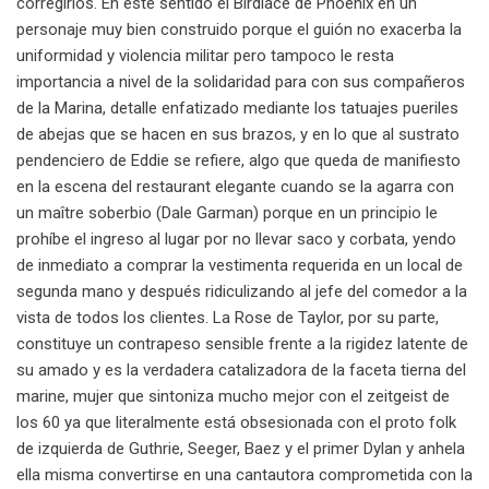
corregirlos. En este sentido el Birdlace de Phoenix en un
personaje muy bien construido porque el guión no exacerba la
uniformidad y violencia militar pero tampoco le resta
importancia a nivel de la solidaridad para con sus compañeros
de la Marina, detalle enfatizado mediante los tatuajes pueriles
de abejas que se hacen en sus brazos, y en lo que al sustrato
pendenciero de Eddie se refiere, algo que queda de manifiesto
en la escena del restaurant elegante cuando se la agarra con
un maître soberbio (Dale Garman) porque en un principio le
prohíbe el ingreso al lugar por no llevar saco y corbata, yendo
de inmediato a comprar la vestimenta requerida en un local de
segunda mano y después ridiculizando al jefe del comedor a la
vista de todos los clientes. La Rose de Taylor, por su parte,
constituye un contrapeso sensible frente a la rigidez latente de
su amado y es la verdadera catalizadora de la faceta tierna del
marine, mujer que sintoniza mucho mejor con el zeitgeist de
los 60 ya que literalmente está obsesionada con el proto folk
de izquierda de Guthrie, Seeger, Baez y el primer Dylan y anhela
ella misma convertirse en una cantautora comprometida con la