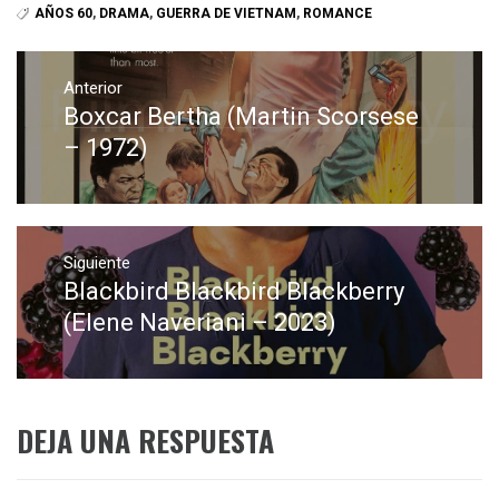
AÑOS 60
,
DRAMA
,
GUERRA DE VIETNAM
,
ROMANCE
Navegación
de
Anterior
Boxcar Bertha (Martin Scorsese
Entrada
entradas
anterior:
– 1972)
Siguiente
Blackbird Blackbird Blackberry
Entrada
siguiente:
(Elene Naveriani – 2023)
DEJA UNA RESPUESTA