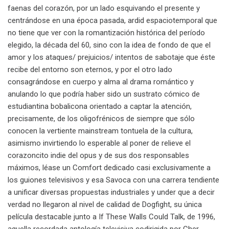
faenas del corazón, por un lado esquivando el presente y
centrándose en una época pasada, ardid espaciotemporal que
no tiene que ver con la romantización histórica del período
elegido, la década del 60, sino con la idea de fondo de que el
amor y los ataques/ prejuicios/ intentos de sabotaje que éste
recibe del entorno son eternos, y por el otro lado
consagrándose en cuerpo y alma al drama romántico y
anulando lo que podría haber sido un sustrato cómico de
estudiantina bobalicona orientado a captar la atención,
precisamente, de los oligofrénicos de siempre que sólo
conocen la vertiente mainstream tontuela de la cultura,
asimismo invirtiendo lo esperable al poner de relieve el
corazoncito indie del opus y de sus dos responsables
máximos, léase un Comfort dedicado casi exclusivamente a
los guiones televisivos y esa Savoca con una carrera tendiente
a unificar diversas propuestas industriales y under que a decir
verdad no llegaron al nivel de calidad de Dogfight, su única
película destacable junto a If These Walls Could Talk, de 1996,
aquella recordada antología televisiva codirigida por Cher,