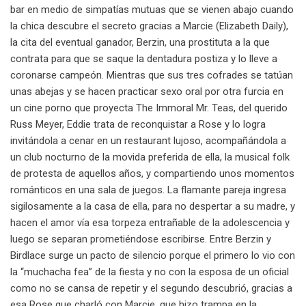
bar en medio de simpatías mutuas que se vienen abajo cuando
la chica descubre el secreto gracias a Marcie (Elizabeth Daily),
la cita del eventual ganador, Berzin, una prostituta a la que
contrata para que se saque la dentadura postiza y lo lleve a
coronarse campeón. Mientras que sus tres cofrades se tatúan
unas abejas y se hacen practicar sexo oral por otra furcia en
un cine porno que proyecta The Immoral Mr. Teas, del querido
Russ Meyer, Eddie trata de reconquistar a Rose y lo logra
invitándola a cenar en un restaurant lujoso, acompañándola a
un club nocturno de la movida preferida de ella, la musical folk
de protesta de aquellos años, y compartiendo unos momentos
románticos en una sala de juegos. La flamante pareja ingresa
sigilosamente a la casa de ella, para no despertar a su madre, y
hacen el amor vía esa torpeza entrañable de la adolescencia y
luego se separan prometiéndose escribirse. Entre Berzin y
Birdlace surge un pacto de silencio porque el primero lo vio con
la “muchacha fea” de la fiesta y no con la esposa de un oficial
como no se cansa de repetir y el segundo descubrió, gracias a
esa Rose que charló con Marcie, que hizo trampa en la