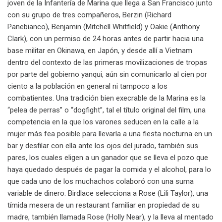
joven de la Infantería de Marina que llega a San Francisco junto
con su grupo de tres compañeros, Berzin (Richard
Panebianco), Benjamin (Mitchell Whitfield) y Oakie (Anthony
Clark), con un permiso de 24 horas antes de partir hacia una
base militar en Okinawa, en Japón, y desde allí a Vietnam
dentro del contexto de las primeras movilizaciones de tropas
por parte del gobierno yanqui, aún sin comunicarlo al cien por
ciento a la población en general ni tampoco a los
combatientes. Una tradición bien execrable de la Marina es la
“pelea de perras” o “dogfight”, tal el título original del film, una
competencia en la que los varones seducen en la calle a la
mujer más fea posible para llevarla a una fiesta nocturna en un
bar y desfilar con ella ante los ojos del jurado, también sus
pares, los cuales eligen a un ganador que se lleva el pozo que
haya quedado después de pagar la comida y el alcohol, para lo
que cada uno de los muchachos colaboró con una suma
variable de dinero. Birdlace selecciona a Rose (Lili Taylor), una
tímida mesera de un restaurant familiar en propiedad de su
madre, también llamada Rose (Holly Near), y la lleva al mentado